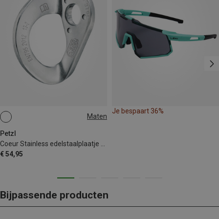
Je bespaart 36%
Maten
12MM
10MM
Petzl
Coeur Stainless edelstaalplaatje (set van 20)
€ 54,95
Bijpassende producten