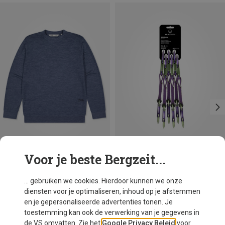
Voor je beste Bergzeit...
Je bespaart 23%
Je bespaart 14%
... gebruiken we cookies. Hierdoor kunnen we onze
diensten voor je optimaliseren, inhoud op je afstemmen
en je gepersonaliseerde advertenties tonen. Je
toestemming kan ook de verwerking van je gegevens in
de VS omvatten. Zie het
Google Privacy Beleid
voor