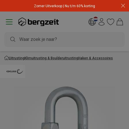
Zomer Uitverkoop | Nu t/m 60% korting
Uitrusting
Klimuitrusting & Boulderuitrusting
Haken & Accessoires