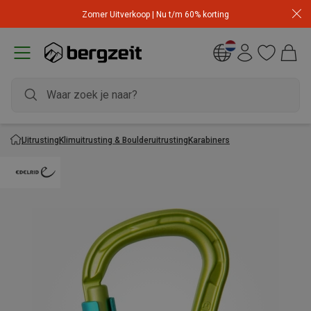
Zomer Uitverkoop | Nu t/m 60% korting
Uitrusting
Klimuitrusting & Boulderuitrusting
Karabiners