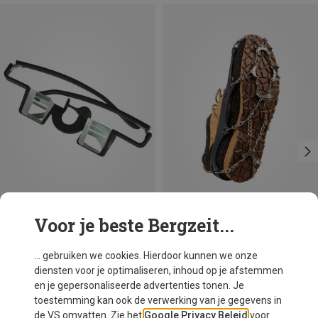
Voor je beste Bergzeit...
Je bespaart 35%
Je bespaart 15%
... gebruiken we cookies. Hierdoor kunnen we onze
diensten voor je optimaliseren, inhoud op je afstemmen
en je gepersonaliseerde advertenties tonen. Je
toestemming kan ook de verwerking van je gegevens in
de VS omvatten. Zie het
Google Privacy Beleid
voor