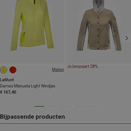
Je bespaart 28%
Maten
XS
S
M
L
XL
XXL
LaMunt
Dames Manuela Light Windjas
€ 167,40
Bijpassende producten