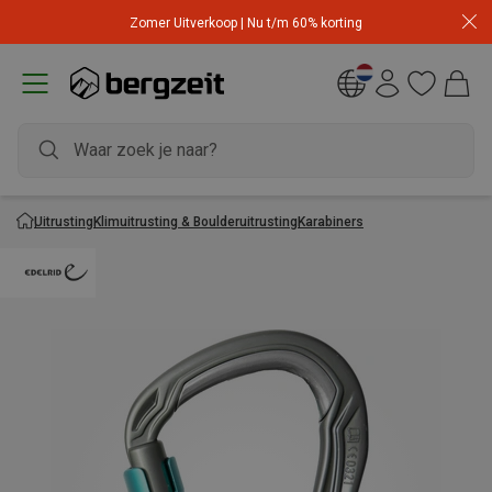
Zomer Uitverkoop | Nu t/m 60% korting
Uitrusting
Klimuitrusting & Boulderuitrusting
Karabiners