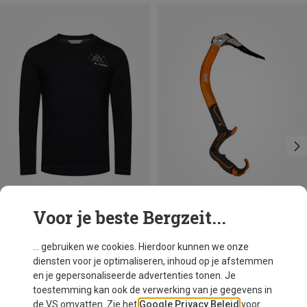
Voor je beste Bergzeit...
Maten
Maten
L
XL
XXL
ONE SIZE
Vaude
Petzl
... gebruiken we cookies. Hierdoor kunnen we onze
Heren Monviso Wool II Longsleeve
Ergonomic ijsbijl
diensten voor je optimaliseren, inhoud op je afstemmen
€ 91,20
€ 339,95
en je gepersonaliseerde advertenties tonen. Je
toestemming kan ook de verwerking van je gegevens in
de VS omvatten. Zie het
Google Privacy Beleid
voor