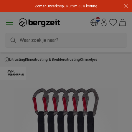
Zomer Uitverkoop | Nu t/m 60% korting
Uitrusting
Klimuitrusting & Boulderuitrusting
Klimsetjes