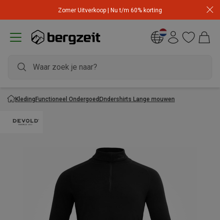
Zomer Uitverkoop | Nu t/m 60% korting
Kleding
Functioneel Ondergoed
Ondershirts Lange mouwen