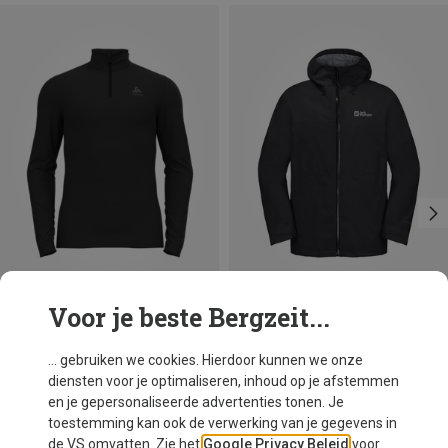
Voor je beste Bergzeit...
Je bespaart 42%
Maten
M
L
Odlo
... gebruiken we cookies. Hierdoor kunnen we onze
Heren Fundamentals Turtle Neck Longsleeve
diensten voor je optimaliseren, inhoud op je afstemmen
€ 49,95
en je gepersonaliseerde advertenties tonen. Je
toestemming kan ook de verwerking van je gegevens in
de VS omvatten. Zie het
Google Privacy Beleid
voor