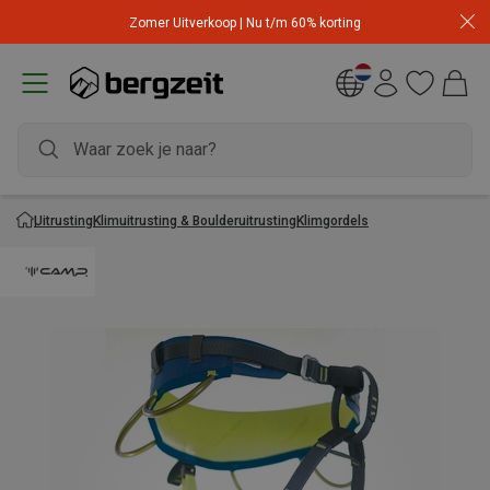
Zomer Uitverkoop | Nu t/m 60% korting
Uitrusting
Klimuitrusting & Boulderuitrusting
Klimgordels