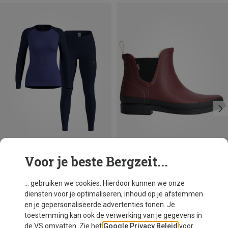
Voor je beste Bergzeit...
Je bespaart 24%
Maten
XS
S
L
XL
Odlo
... gebruiken we cookies. Hierdoor kunnen we onze
Dames Active Warm Eco Set
diensten voor je optimaliseren, inhoud op je afstemmen
€ 109,20
en je gepersonaliseerde advertenties tonen. Je
toestemming kan ook de verwerking van je gegevens in
de VS omvatten. Zie het
Google Privacy Beleid
voor