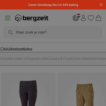
Zomer Uitverkoop | Nu t/m 60% korting
SALE
Kinderen
Kleding
rdshellbroeken & Regenbroeken
Jeans & Vrijetijdsbroeken
Skibroeke