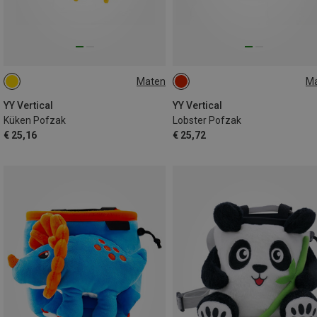
Maten
M
ONE SIZE
ONE SIZE
YY Vertical
YY Vertical
Küken Pofzak
Lobster Pofzak
€ 25,16
€ 25,72