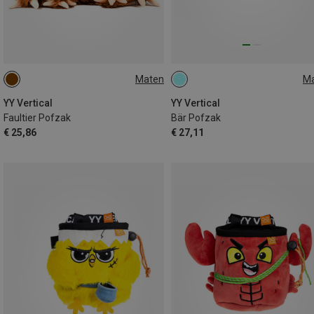
Maten
M
ONE SIZE
ONE SIZE
YY Vertical
YY Vertical
Faultier Pofzak
Bär Pofzak
€ 25,86
€ 27,11