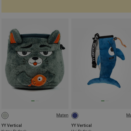
Maten
M
ONE SIZE
ONE SIZE
YY Vertical
YY Vertical