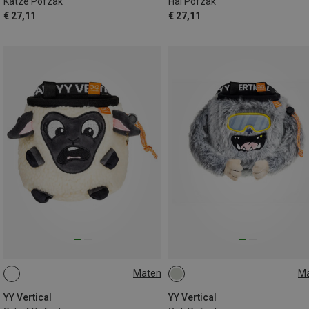
Katze Pofzak
Hai Pofzak
€ 27,11
€ 27,11
Maten
M
ONE SIZE
ONE SIZE
YY Vertical
YY Vertical