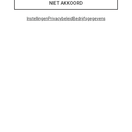
NIET AKKOORD
Instellingen
Privacybeleid
Bedrijfsgegevens
Je bespaart tot 29%
Je bespaart 25%
Populaire categorieën
BACKPACKS