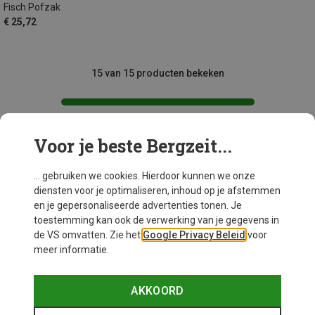
Fisch Pofzak
€ 25,72
15 van 15 producten bekeken
Voor je beste Bergzeit...
Mogelijk interessant voor je
... gebruiken we cookies. Hierdoor kunnen we onze
diensten voor je optimaliseren, inhoud op je afstemmen
en je gepersonaliseerde advertenties tonen. Je
toestemming kan ook de verwerking van je gegevens in
de VS omvatten. Zie het
Google Privacy Beleid
voor
meer informatie.
AKKOORD