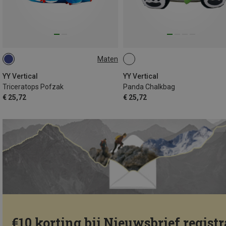
Maten
ONE SIZE
YY Vertical
YY Vertical
Triceratops Pofzak
Panda Chalkbag
€ 25,72
€ 25,72
€10 korting bij Nieuwsbrief registr