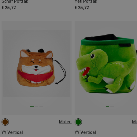
Schaf Pofzak
Yeti Pofzak
€ 25,72
€ 25,72
Maten
M
ONE SIZE
ONE SIZE
YY Vertical
YY Vertical