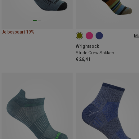
Je bespaart 19%
M
37.5|38|39|40
41.5|42|43|44
45.5|46|47|48
Wrightsock
Stride Crew Sokken
€ 26,41