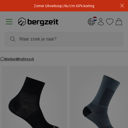
Zomer Uitverkoop | Nu t/m 60% korting
Merken
Wrightsock