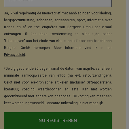
Je e-mailadres *
Ja, ik wil regelmatig de nieuwsbrief met aanbiedingen voor kleding,
bergsportuitrusting, schoenen, accessoires, sport, informatie over
trends en af en toe enquêtes van Bergzeit GmbH per e-mail
ontvangen. Ik kan deze toestemming te allen tijde onder
"Uitschrijven" aan het einde van elke e-mail of door een bericht aan
Bergzeit GmbH herroepen. Meer informatie vind ik in het
Privacybeleid
.
*Geldig gedurende 30 dagen vanaf de datum van uitgifte, vanaf een
minimale aankoopwaarde van €100 (na evt. retourzendingen).
Geldt niet voor elektronische artikelen (inclusief GPS-apparaten),
literatuur, voeding, waardebonnen en sets. Kan niet worden
gecombineerd met andere kortingscodes. De korting kan maar één
keer worden ingewisseld. Contante uitbetaling is niet mogelijk.
NU REGISTREREN