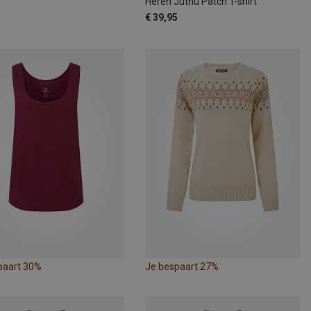
Heren Jutnu Patch T-shirt
€ 39,95
paart 30%
Je bespaart 27%