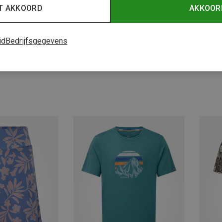
T AKKOORD
AKKOOR
id
Bedrijfsgegevens
Je bespaart 57%
Je bes