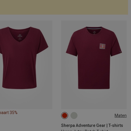
paart 35%
Maten
S
M
XXL
Sherpa Adventure Gear | T-shirts