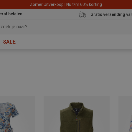
Zomer Uitverkoop | Nu t/m 60% korting
eraf betalen
Gratis verzending va
SALE