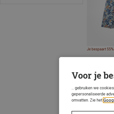
Je bespaart 55%
Voor je be
... gebruiken we cookie
gepersonaliseerde adve
omvatten. Zie het
Googl