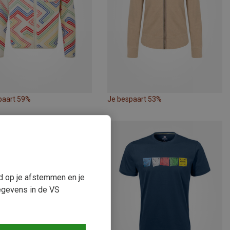
paart 59%
Je bespaart 53%
ud op je afstemmen en je
egevens in de VS