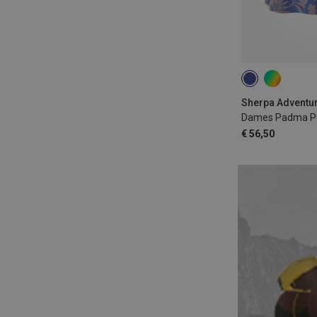
XS
S
Sherpa Adventur
Dames Padma Pu
€ 56,50