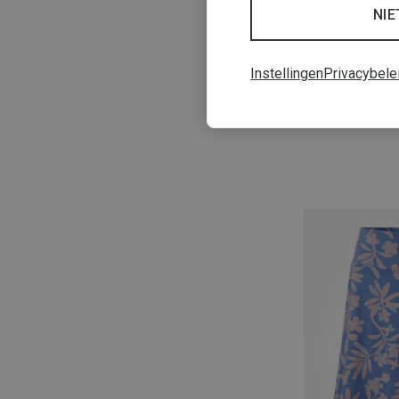
NIE
Instellingen
Privacybele
Je bespaart 78%