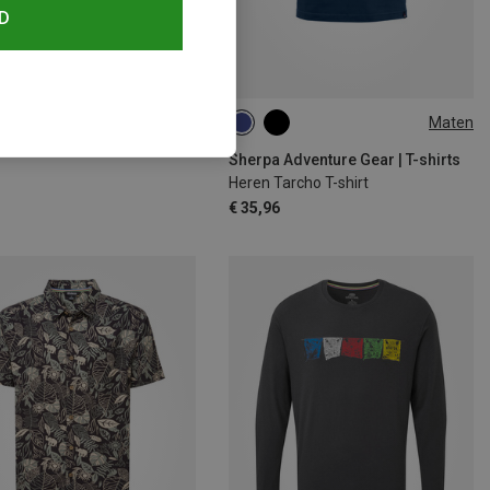
D
paart 31%
Maten
M
Sherpa Adventure Gear | T-shirts
Heren Tarcho T-shirt
€ 35,96