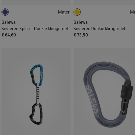
Maten
M
XXS | 54-75CM
ONE SIZE
Salewa
Salewa
Kinderen Xplorer Rookie klimgordel
Kinderen Rookie klimgordel
€ 64,60
€ 73,50