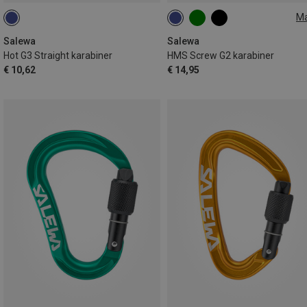
M
S
Salewa
Salewa
Hot G3 Straight karabiner
HMS Screw G2 karabiner
€ 10,62
€ 14,95