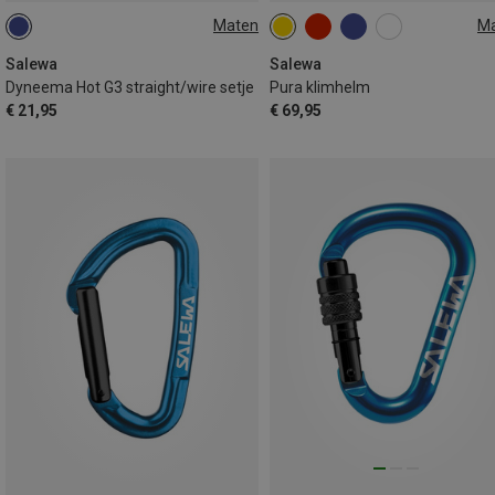
Maten
M
ONE SIZE
48-58CM
56-62CM
Salewa
Salewa
Dyneema Hot G3 straight/wire setje
Pura klimhelm
€ 21,95
€ 69,95