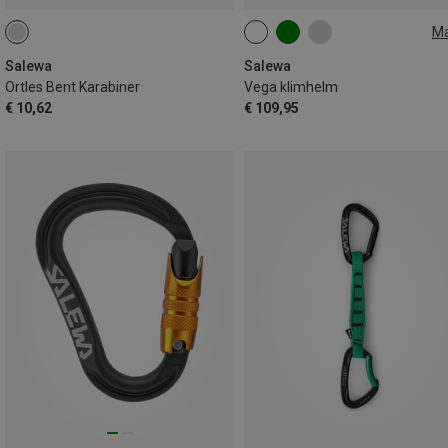
M
L-XL | 59-63CM
S-M | 53-59CM
Salewa
Salewa
Ortles Bent Karabiner
Vega klimhelm
€ 10,62
€ 109,95