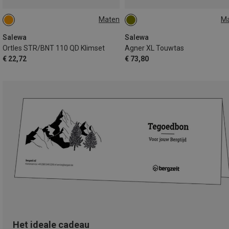
Maten
M
110MM
36L
Salewa
Salewa
Ortles STR/BNT 110 QD Klimset
Agner XL Touwtas
€ 22,72
€ 73,80
Het ideale cadeau