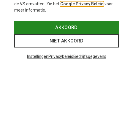
de VS omvatten. Zie het
Google Privacy Beleid
voor
meer informatie.
Maten
ONE SIZE
Salewa
AKKOORD
Piuma 3.0 Helm Fit System
€ 15,95
NIET AKKOORD
Instellingen
Privacybeleid
Bedrijfsgegevens
45 van 45 producten bekeken
Mogelijk interessant voor je