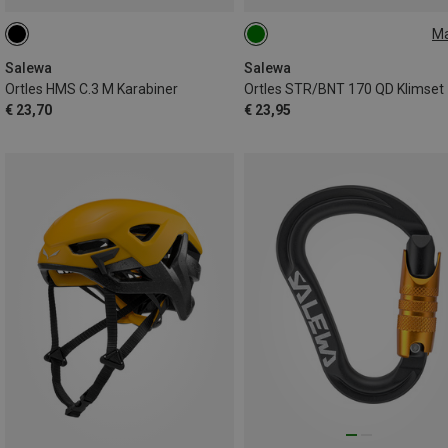
M
170MM
Salewa
Salewa
Ortles HMS C.3 M Karabiner
Ortles STR/BNT 170 QD Klimset
€ 23,70
€ 23,95