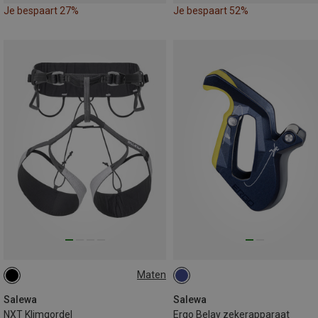
Je bespaart 27%
Je bespaart 52%
Maten
M | 79-88CM
S | 71-79CM
XL | 95-105CM
L | 87-95CM
Salewa
Salewa
NXT Klimgordel
Ergo Belay zekerapparaat