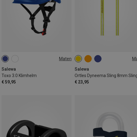
Maten
M
53-61CM
180CM
Salewa
Salewa
Toxo 3.0 Klimhelm
Ortles Dyneema Sling 8mm Slin
€ 59,95
€ 23,95