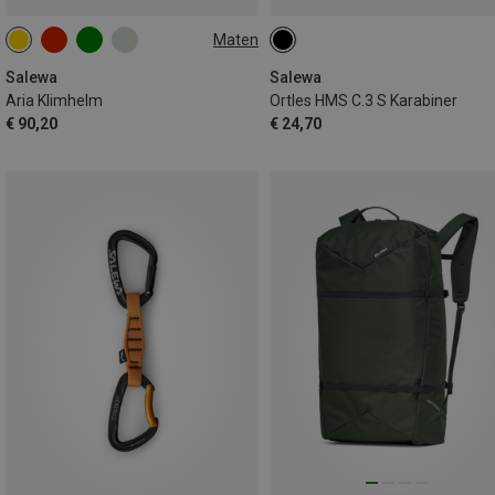
Maten
S-M | 52-58CM
L-XL | 57-62CM
Salewa
Salewa
Aria Klimhelm
Ortles HMS C.3 S Karabiner
€ 90,20
€ 24,70