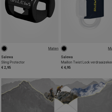
Maten
M
12MM
10MM
ONE SIZE
Salewa
Salewa
Sling Protector
Maillon Twist Lock verdraaizeke
€ 2,95
€ 4,95