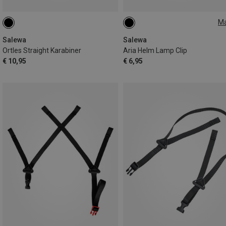
M
ONE SIZE
Salewa
Salewa
Ortles Straight Karabiner
Aria Helm Lamp Clip
€ 10,95
€ 6,95