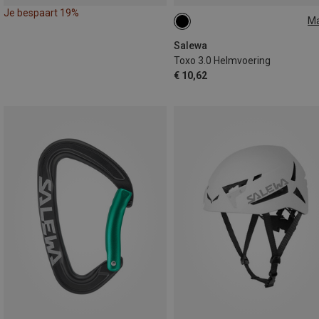
Je bespaart 19%
M
ONE SIZE
Salewa
Toxo 3.0 Helmvoering
€ 10,62