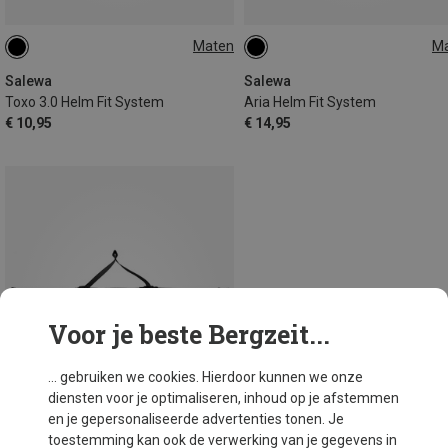
Maten
M
ONE SIZE
S-M
L-XL
Salewa
Salewa
Toxo 3.0 Helm Fit System
Aria Helm Fit System
€ 10,95
€ 14,95
Voor je beste Bergzeit...
... gebruiken we cookies. Hierdoor kunnen we onze
diensten voor je optimaliseren, inhoud op je afstemmen
en je gepersonaliseerde advertenties tonen. Je
toestemming kan ook de verwerking van je gegevens in