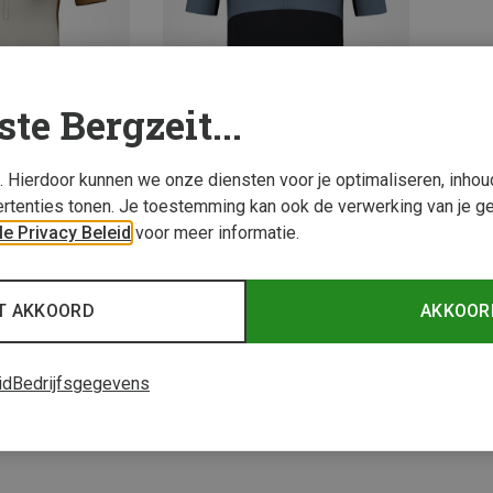
ste Bergzeit...
s. Hierdoor kunnen we onze diensten voor je optimaliseren, inho
rtenties tonen. Je toestemming kan ook de verwerking van je g
Je bespaart 35%
Maten
e Privacy Beleid
voor meer informatie.
L
irts
Half Zip Jersey
T AKKOORD
AKKOOR
id
Bedrijfsgegevens
2 van 2 producten be