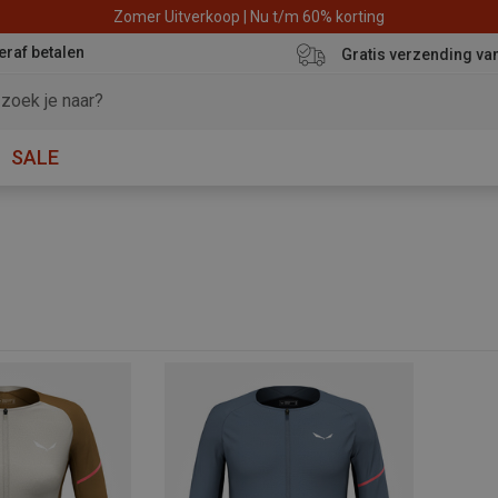
Zomer Uitverkoop | Nu t/m 60% korting
eraf betalen
Gratis verzending va
SALE