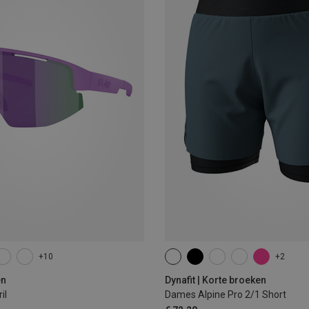
+10
+2
XS
S
M
L
XL
en
Dynafit | Korte broeken
il
Dames Alpine Pro 2/1 Short