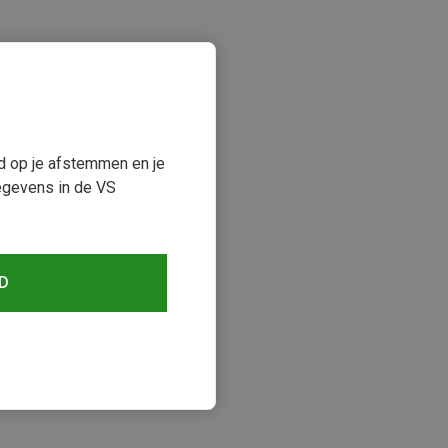
ud op je afstemmen en je
egevens in de VS
D
keken