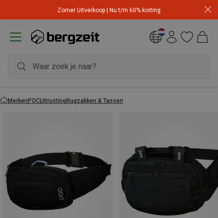
Zomer Uitverkoop | Nu t/m 60% korting
Merken
POC
Uitrusting
Rugzakken & Tassen