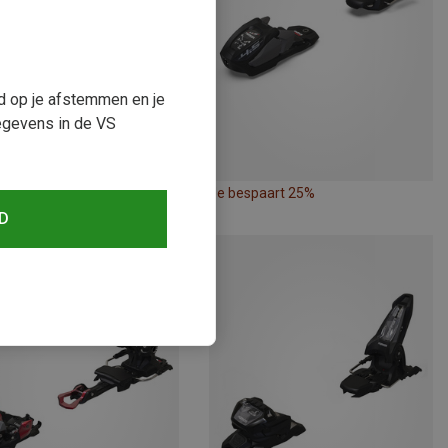
ud op je afstemmen en je
egevens in de VS
paart 20%
Je bespaart 25%
D