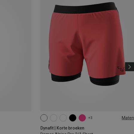
Maten
+3
XS
S
M
L
XL
Dynafit | Korte broeken