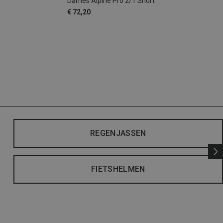
Dames Alpine Pro 2/1 Short
€ 72,20
REGENJASSEN
FIETSHELMEN