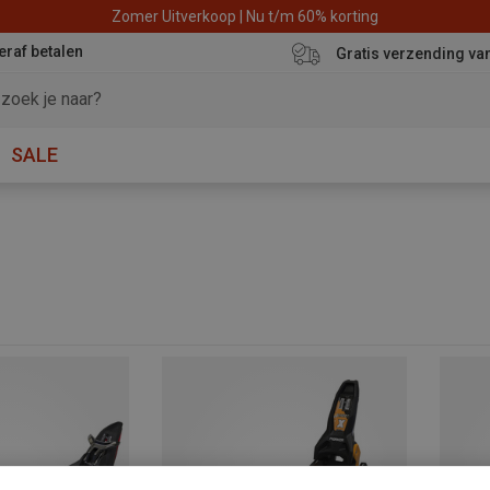
Zomer Uitverkoop | Nu t/m 60% korting
eraf betalen
Gratis verzending va
SALE