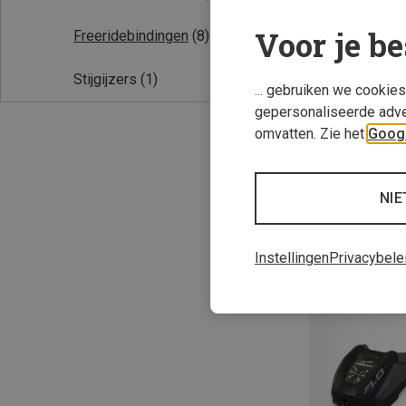
Voor je be
Freeridebindingen
(8)
Stijgijzers
(1)
... gebruiken we cookie
gepersonaliseerde adve
omvatten. Zie het
Googl
Je bespaart 18%
NIE
Instellingen
Privacybele