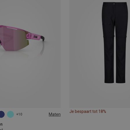
Je bespaart tot 18%
Maten
+10
en