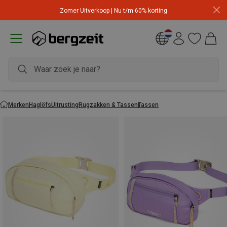
Zomer Uitverkoop | Nu t/m 60% korting
Merken
Haglöfs
Uitrusting
Rugzakken & Tassen
Tassen