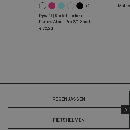
Maten
+3
XS
S
M
L
XL
Dynafit | Korte broeken
Dames Alpine Pro 2/1 Short
€ 72,20
REGENJASSEN
FIETSHELMEN