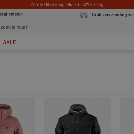
Zomer Uitverkoop | Nu t/m 60% korting
eraf betalen
Gratis verzending va
SALE