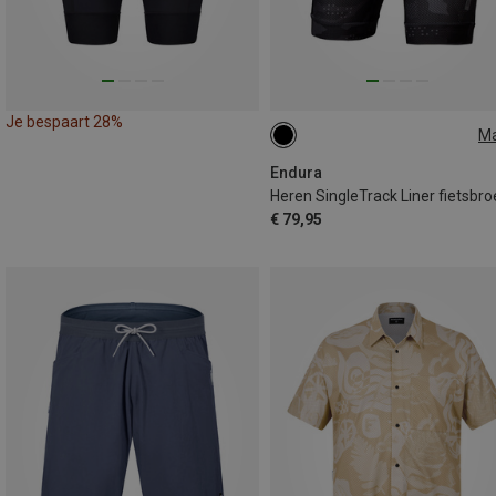
Je bespaart 28%
M
M
Endura
Heren SingleTrack Liner fietsbro
€ 79,95