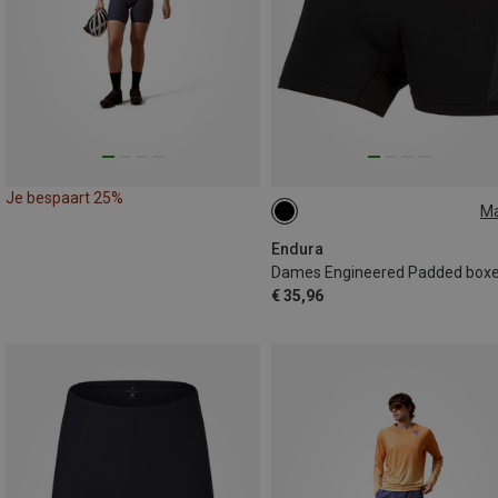
Je bespaart 25%
M
XS
Endura
Dames Engineered Padded boxe
€ 35,96