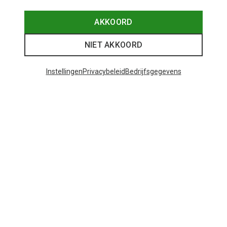
Je bespaart 25%
Je bespaart 23%
AKKOORD
NIET AKKOORD
48 van 138 producten bekeken
Instellingen
Privacybeleid
Bedrijfsgegevens
MEER PRODUCTEN BEKIJKEN
Mogelijk interessant voor je