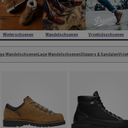
Winterschoenen
Wandelschoenen
Vrijetijdsschoenen
ge Wandelschoenen
Lage Wandelschoenen
Slippers & Sandalen
Vrij