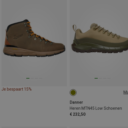
Je bespaart 15%
M
41.5
44
Danner
Heren MTN45 Low Schoenen
€ 232,50