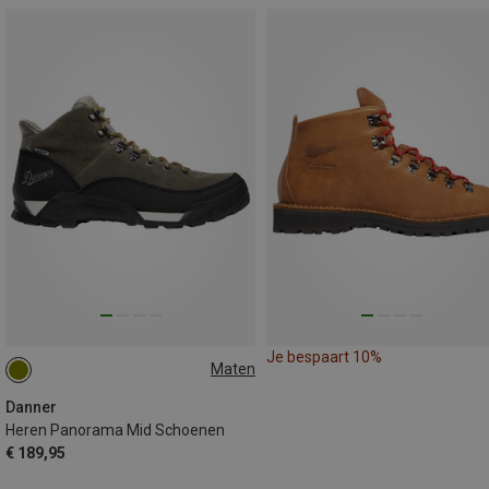
Je bespaart 10%
Maten
41
43
44
44.5
45
Danner
Heren Panorama Mid Schoenen
€ 189,95