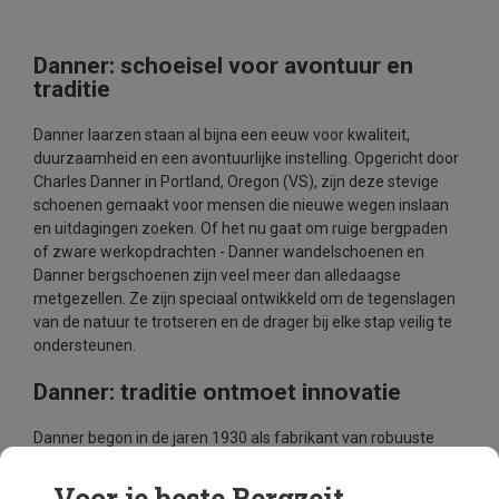
Danner: schoeisel voor avontuur en
traditie
Danner laarzen staan al bijna een eeuw voor kwaliteit,
duurzaamheid en een avontuurlijke instelling. Opgericht door
Charles Danner in Portland, Oregon (VS), zijn deze stevige
schoenen gemaakt voor mensen die nieuwe wegen inslaan
en uitdagingen zoeken. Of het nu gaat om ruige bergpaden
of zware werkopdrachten - Danner wandelschoenen en
Danner bergschoenen zijn veel meer dan alledaagse
metgezellen. Ze zijn speciaal ontwikkeld om de tegenslagen
van de natuur te trotseren en de drager bij elke stap veilig te
ondersteunen.
Danner: traditie ontmoet innovatie
Danner begon in de jaren 1930 als fabrikant van robuuste
laarzen voor houthakkers die werkten in de meedogenloze
bossen van het noordwesten van de Stille Oceaan. Deze
Voor je beste Bergzeit...