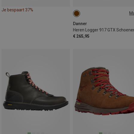
Je bespaart 37%
M
42
43
43.5
44
44.
Danner
Heren Logger 917 GTX Schoene
€ 265,95