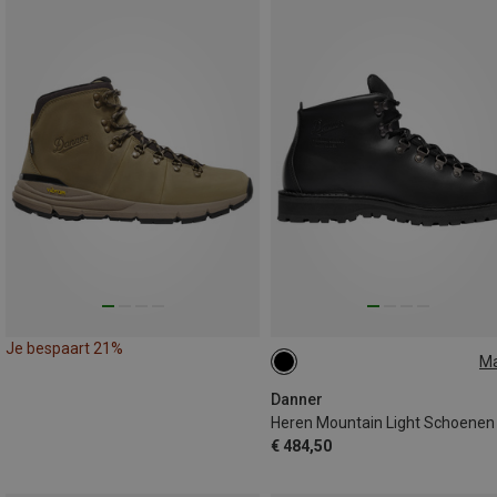
Je bespaart 21%
M
43
43.5
44
44.5
4
46
Danner
Heren Mountain Light Schoenen
€ 484,50