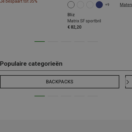
Je bespaart tot 35%
Maten
+9
ONE SIZE
Bliz
Matrix SF sportbril
€ 82,20
Populaire categorieën
BACKPACKS