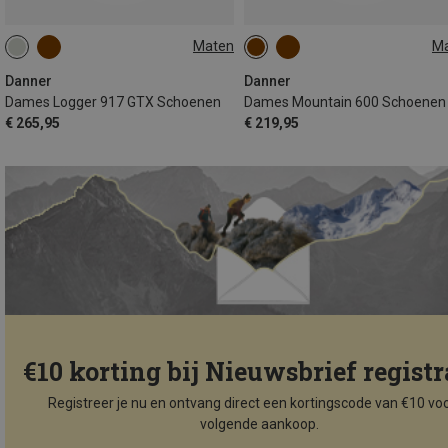
Maten
M
38
38.5
39.5
40
40.5
41.5
Danner
Danner
Dames Logger 917 GTX Schoenen
Dames Mountain 600 Schoenen
€ 265,95
€ 219,95
€10 korting bij Nieuwsbrief registr
Registreer je nu en ontvang direct een kortingscode van €10 voo
volgende aankoop.