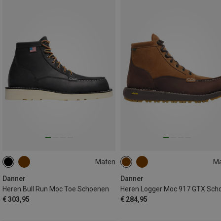
Maten
M
43.5
44
44.5
45
46
42
43
43.5
44.5
4
Danner
Danner
Heren Bull Run Moc Toe Schoenen
€ 303,95
€ 284,95