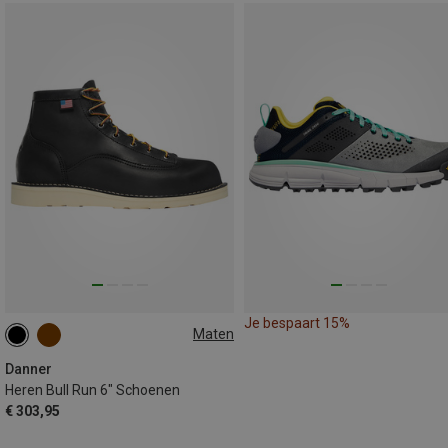
Je bespaart 15%
Maten
41.5
42
43
43.5
44
44.5
Danner
Heren Bull Run 6" Schoenen
€ 303,95