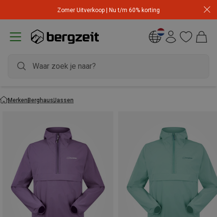
Zomer Uitverkoop | Nu t/m 60% korting
Merken
Berghaus
Jassen