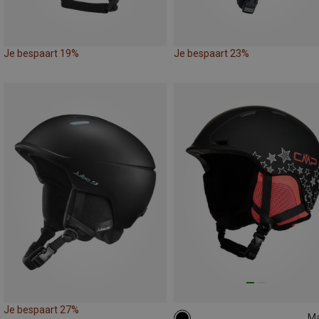
Je bespaart 19%
Je bespaart 23%
Je bespaart 27%
M