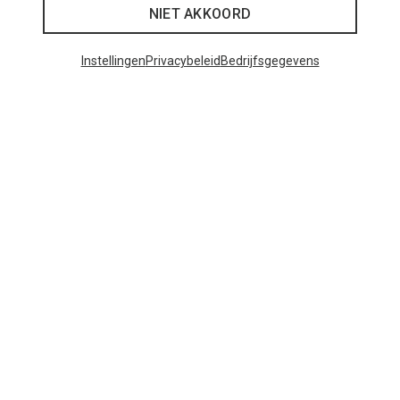
Je bespaart 19%
Je bespaart 21%
NIET AKKOORD
Instellingen
Privacybeleid
Bedrijfsgegevens
27 van 27 producten bekeken
Mogelijk interessant voor je