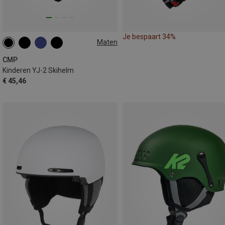
Je bespaart 34%
Maten
47-51CM
50-54CM
CMP
Kinderen YJ-2 Skihelm
€ 45,46