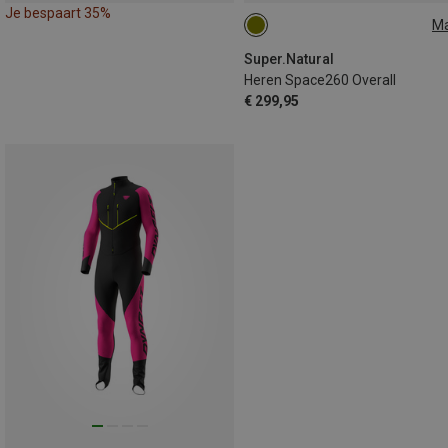
Je bespaart 35%
M
S
M
L
Super.Natural
Heren Space260 Overall
€ 299,95