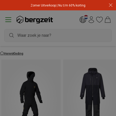
Zomer Uitverkoop | Nu t/m 60% korting
Heren
Kleding