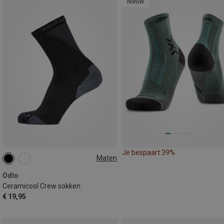
Nieuw
Je bespaart 39%
Maten
36|37|38
39|40|41
42|43|44
45|46|47
Odlo
Ceramicool Crew sokken
€ 19,95