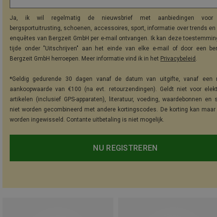
Ja, ik wil regelmatig de nieuwsbrief met aanbiedingen voor 
bergsportuitrusting, schoenen, accessoires, sport, informatie over trends en 
enquêtes van Bergzeit GmbH per e-mail ontvangen. Ik kan deze toestemming
tijde onder "Uitschrijven" aan het einde van elke e-mail of door een be
Bergzeit GmbH herroepen. Meer informatie vind ik in het
Privacybeleid
.
*Geldig gedurende 30 dagen vanaf de datum van uitgifte, vanaf een 
aankoopwaarde van €100 (na evt. retourzendingen). Geldt niet voor elek
artikelen (inclusief GPS-apparaten), literatuur, voeding, waardebonnen en 
niet worden gecombineerd met andere kortingscodes. De korting kan maar
worden ingewisseld. Contante uitbetaling is niet mogelijk.
NU REGISTREREN