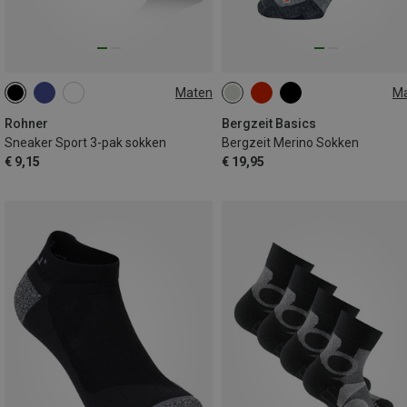
Maten
M
35|36|37|38
39|40|41|42
36|37|38
39|40|41
42|43|4
43|44|45|46
47|48|49|50
45|46|47
Rohner
Bergzeit Basics
Sneaker Sport 3-pak sokken
Bergzeit Merino Sokken
€ 9,15
€ 19,95