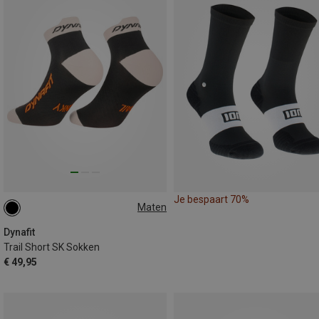
Je bespaart 70%
Maten
35|36|37|38
39|40|41|42
43|44|45|46
Dynafit
Trail Short SK Sokken
€ 49,95