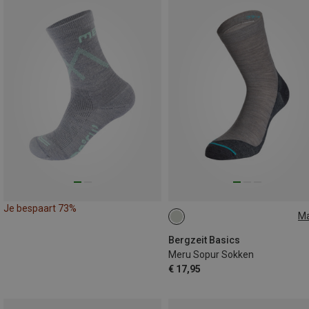
Je bespaart 73%
M
35|36|37|38
Bergzeit Basics
Meru Sopur Sokken
€ 17,95