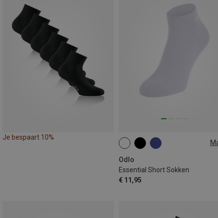
Je bespaart 10%
M
39|40|41
42|43|44
45|46|4
Odlo
Essential Short Sokken
€ 11,95