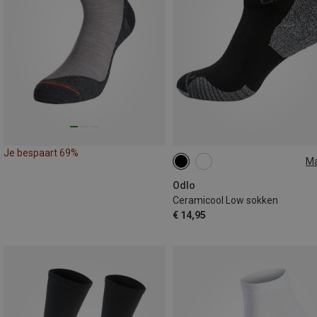
Je bespaart 69%
M
36|37|38
39|40|41
42|43|4
45|46|47
Odlo
Ceramicool Low sokken
€ 14,95