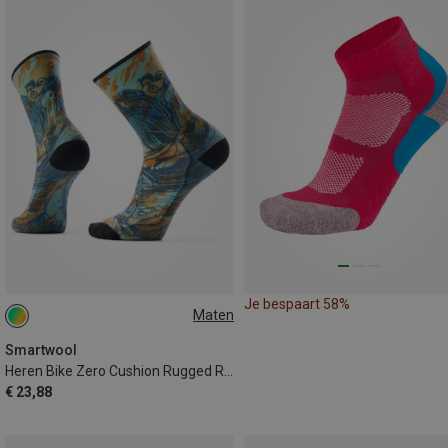
Je bespaart 58%
Maten
42|43|44|45
Smartwool
Heren Bike Zero Cushion Rugged Ride Print Sokken
€ 23,88