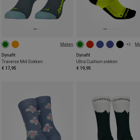
Maten
M
+2
35|36|37|38
39|40|41|42
35|36|37|38
39|40|41|42
43|44|45|46
Dynafit
Dynafit
Traverse Mid Sokken
Ultra Cushion sokken
€ 17,95
€ 19,95