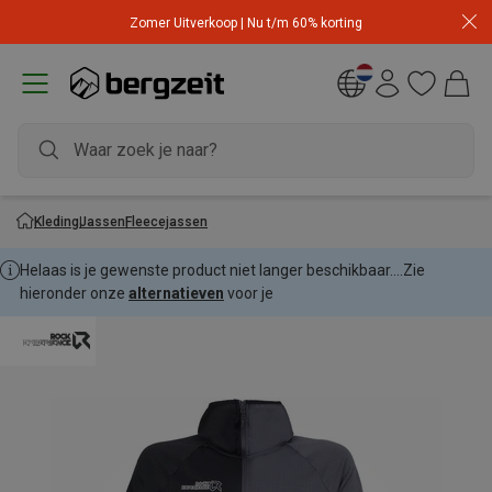
Zomer Uitverkoop | Nu t/m 60% korting
Kleding
Jassen
Fleecejassen
Helaas is je gewenste product niet langer beschikbaar....
Zie
hieronder onze
alternatieven
voor je