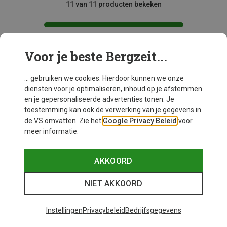
11 van 11 producten bekeken
Voor je beste Bergzeit...
Mogelijk interessant voor je
... gebruiken we cookies. Hierdoor kunnen we onze
diensten voor je optimaliseren, inhoud op je afstemmen
en je gepersonaliseerde advertenties tonen. Je
toestemming kan ook de verwerking van je gegevens in
de VS omvatten. Zie het
Google Privacy Beleid
voor
meer informatie.
AKKOORD
NIET AKKOORD
Instellingen
Privacybeleid
Bedrijfsgegevens