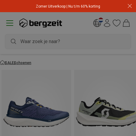
Zomer Uitverkoop | Nu t/m 60% korting
SALE
Schoenen