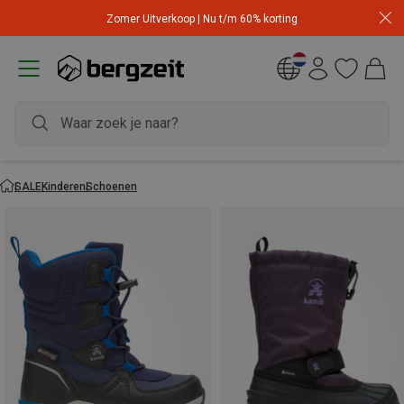
Zomer Uitverkoop | Nu t/m 60% korting
SALE
Kinderen
Schoenen