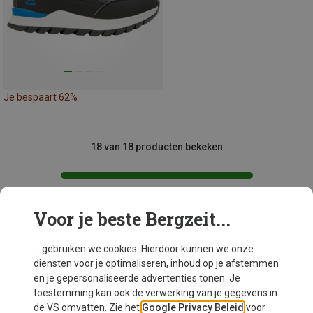
Je bespaart 62%
18 van 18 producten bekeken
Voor je beste Bergzeit...
Mogelijk interessant voor je
... gebruiken we cookies. Hierdoor kunnen we onze
diensten voor je optimaliseren, inhoud op je afstemmen
en je gepersonaliseerde advertenties tonen. Je
toestemming kan ook de verwerking van je gegevens in
de VS omvatten. Zie het
Google Privacy Beleid
voor