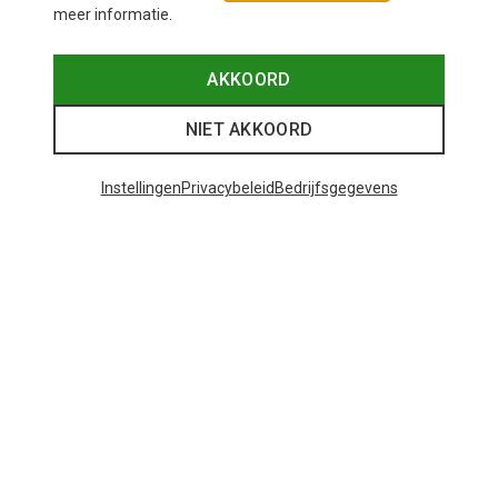
meer informatie.
AKKOORD
NIET AKKOORD
Instellingen
Privacybeleid
Bedrijfsgegevens
Je bespaart tot 35%
+10
Bliz
Matrix SF sportbril
€ 89,95