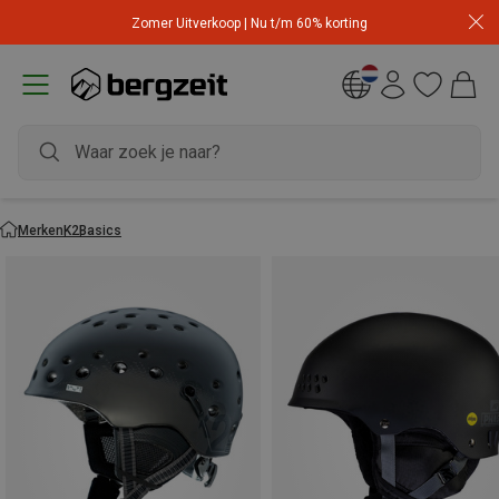
Zomer Uitverkoop | Nu t/m 60% korting
Merken
K2
Basics