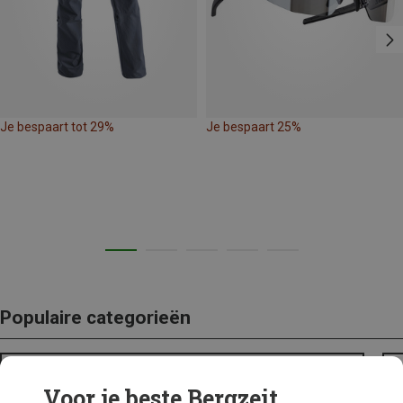
Je bespaart tot 29%
Je bespaart 25%
Populaire categorieën
BACKPACKS
Voor je beste Bergzeit...