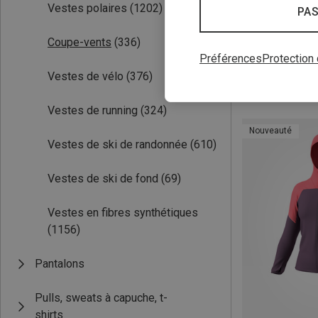
Vestes polaires
(1202)
PAS
Vous économise
Coupe-vents
(336)
Préférences
Protection
Vestes de vélo
(376)
Vestes de running
(324)
Nouveauté
Vestes de ski de randonnée
(610)
Vestes de ski de fond
(69)
Vestes en fibres synthétiques
(1156)
Pantalons
Pulls, sweats à capuche, t-
shirts