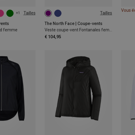
Vous é
Tailles
Tailles
+1
L
XL
XS
S
M
L
vents
The North Face | Coupe-vents
ind femme
Veste coupe-vent Fontanales femme
€ 104,95