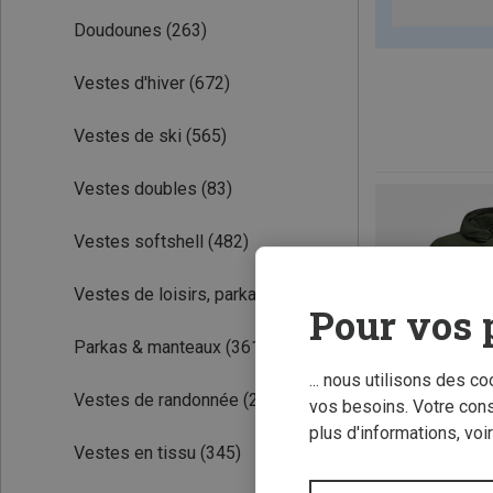
Doudounes
(263)
Vestes d'hiver
(672)
Vestes de ski
(565)
Vestes doubles
(83)
Vestes softshell
(482)
Vestes de loisirs, parkas
(318)
Pour vos 
Parkas & manteaux
(361)
... nous utilisons des c
Vestes de randonnée
(2630)
vos besoins. Votre con
plus d'informations, voi
Vestes en tissu
(345)