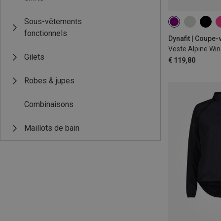
Sous-vêtements
XS
S
M
fonctionnels
Dynafit | Coupe-
Veste Alpine W
Gilets
€ 119,80
Robes & jupes
Combinaisons
Maillots de bain