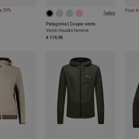
z 29%
Vous é
Tailles
XS
S
M
Patagonia | Coupe-vents
Veste Houdini femme
€ 119,95