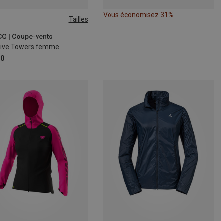
Vous économisez 31%
Tailles
S
M
L
CG | Coupe-vents
Five Towers femme
20