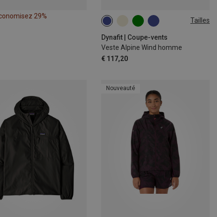
conomisez 29%
Tailles
S
M
L
XL
XXL
Dynafit | Coupe-vents
Veste Alpine Wind homme
€ 117,20
Nouveauté