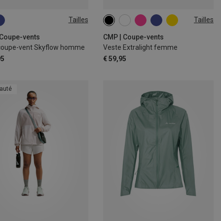
Tailles
Tailles
M
L
XL
 Coupe-vents
CMP | Coupe-vents
coupe-vent Skyflow homme
Veste Extralight femme
95
€ 59,95
auté