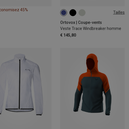
conomisez 45%
Tailles
M
L
XXL
Ortovox | Coupe-vents
Veste Trace Windbreaker homme
€ 145,80