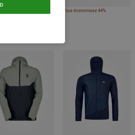
RD
Vous économisez 44%
Tailles
M
L
XL
nia | Coupe-vents
Houdini homme
95