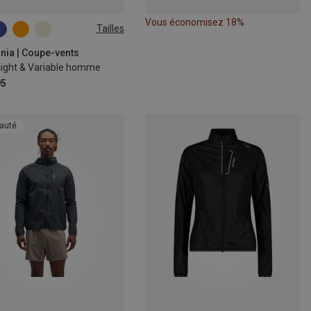
Vous économisez 18%
Tailles
M
L
XL
nia | Coupe-vents
Light & Variable homme
95
auté