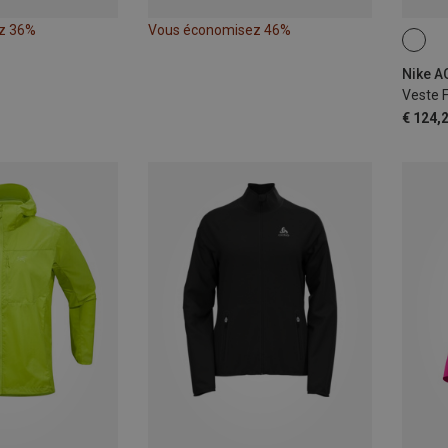
z 36%
Vous économisez 46%
XS
Nike A
Veste 
€ 124,