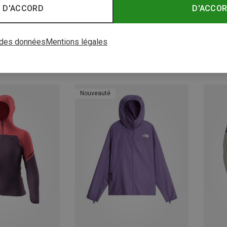
 D'ACCORD
D'ACCO
z 38%
Vous économisez 27%
S
Patago
 des données
Mentions légales
Veste 
€ 119,
Nouveauté