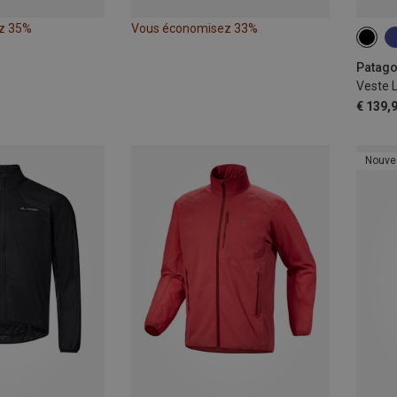
z 35%
Vous économisez 33%
S
Patago
Veste 
€ 139,
Nouve