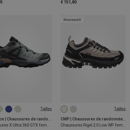
95
€ 151,80
Nouveauté
Tailles
Tailles
39
40
41
42
43
44
Salomon | Chaussures de randonnée et de trekking
CMP | Chaussures de randonnée et de trekking
Chaussures X Ultra 360 GTX femme
Chaussures Rigel 2.0 Low WP femme