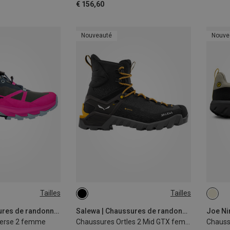
€ 156,60
Nouveauté
Nouve
Tailles
Tailles
39
Dynafit | Chaussures de randonnée et de trekking
Salewa | Chaussures de randonnée et de trekking
verse 2 femme
Chaussures Ortles 2 Mid GTX femme
Chauss