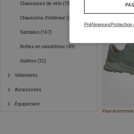
Chaussures de vélo
(156)
Vous économise
PAS
Chaussons d'intérieur
(28)
Nouveauté
Préférences
Protection
Sandales
(167)
Bottes en caoutchouc
(49)
Guêtres
(32)
Vêtements
Accessoires
Équipement
Vous économise