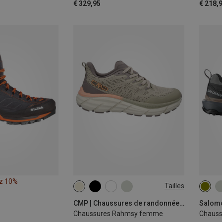
€ 329,95
€ 218,
z 10%
Tailles
CMP | Chaussures de randonnée et de trekking
Chaussures Rahmsy femme