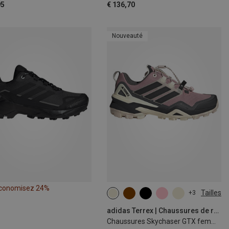
95
€ 136,70
Nouveauté
conomisez 24%
Tailles
+3
adidas Terrex | Chaussures de randonnée et de trekking
Chaussures Skychaser GTX femme