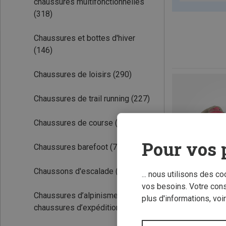
chaussures multifonctionnelles
(318)
Chaussures et bottes d'hiver
(146)
Chaussures de loisirs
(290)
Chaussures de trail running
(227)
Chaussures de course
(84)
Pour vos 
Chaussures barefoot
(77)
Chaussons d'escalade
(238)
... nous utilisons des c
vos besoins. Votre con
Chaussures d’alpinisme &
plus d'informations, voi
chaussures d’expédition
(58)