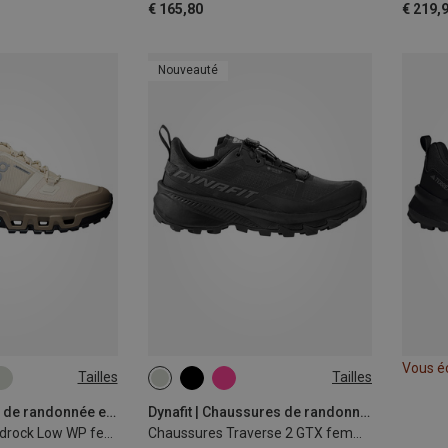
€ 165,80
€ 219,
Nouveauté
Vous é
Tailles
Tailles
On | Chaussures de randonnée et de trekking
Dynafit | Chaussures de randonnée et de trekking
Chaussures Cloudrock Low WP femme
Chaussures Traverse 2 GTX femme