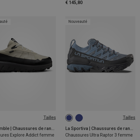
€ 145,80
auté
Nouveauté
Tailles
Tailles
38
38.5
39.5
40.5
41
Joe Nimble | Chaussures de randonnée et de trekking
La Sportiva | Chaussures de randonnée et de trekking
ures Explore Addict femme
Chaussures Ultra Raptor 3 femme