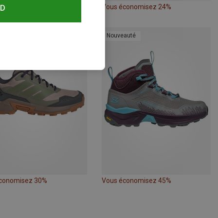
conomisez 48%
Vous économisez 24%
RD
auté
Nouveauté
conomisez 30%
Vous économisez 45%