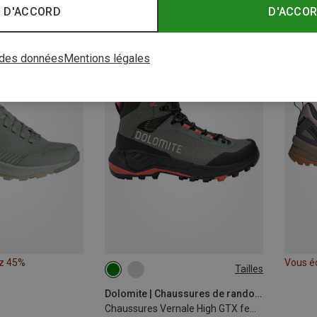
z 15%
Vous économisez 44%
Vous é
 D'ACCORD
D'ACCO
Nouveauté
Nouve
 des données
Mentions légales
z 45%
Vous é
Tailles
Dolomite | Chaussures de randonnée et de trekking
Chaussures Vernale High GTX femme