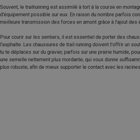
Souvent, le trailrunning est assimilé à tort à la course en mont
d'équipement possible sur eux. En raison du nombre parfois cons
meilleure transmission des forces en amont grâce à l'ajout des ép
Pour courir sur les sentiers, il est essentiel de porter des ch
l'asphalte. Les chaussures de trail running doivent t'offrir un so
tu te déplaces sur du gravier, parfois sur une prairie humide, po
une semelle nettement plus mordante, qui vous donne suffisamm
plus robuste, afin de mieux supporter le contact avec les racines