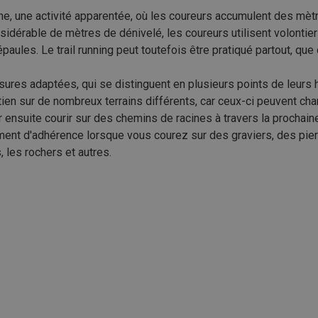
agne, une activité apparentée, où les coureurs accumulent des mè
idérable de mètres de dénivelé, les coureurs utilisent volontie
aules. Le trail running peut toutefois être pratiqué partout, que
aussures adaptées, qui se distinguent en plusieurs points de leu
utien sur de nombreux terrains différents, car ceux-ci peuvent cha
ur ensuite courir sur des chemins de racines à travers la prochain
ent d'adhérence lorsque vous courez sur des graviers, des pier
, les rochers et autres.