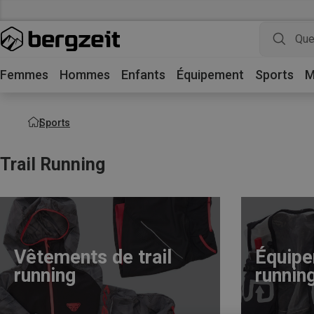
Femmes
Hommes
Enfants
Équipement
Sports
M
Sports
Trail Running
Vêtements de trail
Équipe
running
runnin