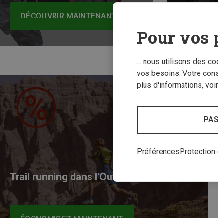
DÉCOUVRIR MAINTENANT
DÉCOUV
Pour vos 
... nous utilisons des c
vos besoins. Votre con
plus d'informations, voi
PAS
Préférences
Protection
Trail running dans l'Outlet