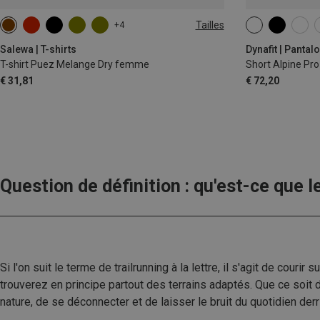
Tailles
+4
XS
S
M
L
XL
XXL
XS
S
M
Salewa | T-shirts
Dynafit | Panta
T-shirt Puez Melange Dry femme
Short Alpine Pr
€ 31,81
€ 72,20
Question de définition : qu'est-ce que le
Si l'on suit le terme de trailrunning à la lettre, il s'agit de couri
trouverez en principe partout des terrains adaptés. Que ce soit 
nature, de se déconnecter et de laisser le bruit du quotidien der