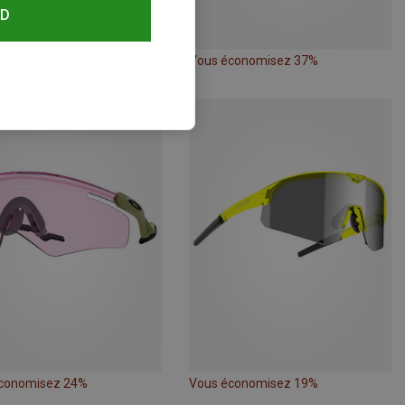
RD
conomisez 37%
Vous économisez 37%
auté
conomisez 24%
Vous économisez 19%