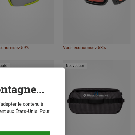
conomisez 59%
Vous économisez 58%
auté
Nouveauté
ntagne...
'adapter le contenu à
nt aux États-Unis. Pour