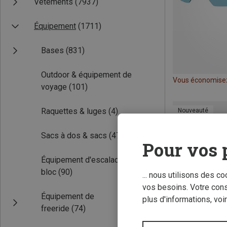
Vêtements
(7937)
Équipement
(1711)
Bases
(831)
Outdoor & équipement de
Vous économise
voyage
(101)
Raquettes & luges
(4)
Nouveauté
Sacs à dos & sacs
(474)
Pour vos 
Équipement d'escalade & de
bloc
(90)
... nous utilisons des c
vos besoins. Votre con
Équipement de
plus d'informations, voi
freeride
(74)