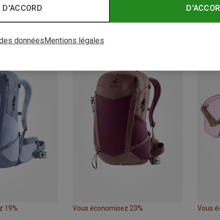
 D'ACCORD
D'ACCO
z 37%
Vous économisez 37%
Vous é
 des données
Mentions légales
Nouve
z 19%
Vous économisez 23%
Vous é