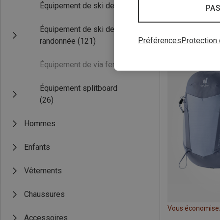
Équipement de ski de fond
(8)
PAS
Équipement de ski de
Vous économise
Préférences
Protection
randonnée
(121)
Équipement de via ferrata
(0)
Équipement splitboard
(26)
Hommes
Enfants
Vêtements
Chaussures
Vous économise
Accessoires