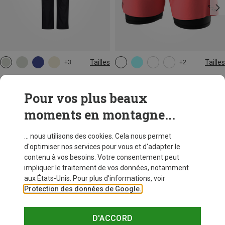
Tailles
Tailles
+3
+2
XS
S
M
L
XL
CMP
Dynafit
Pantalon Zip Off femme
Short Alpine Pro 2/1 femme
Pour vos plus beaux
€ 58,80
€ 72,20
moments en montagne...
... nous utilisons des cookies. Cela nous permet
d'optimiser nos services pour vous et d'adapter le
contenu à vos besoins. Votre consentement peut
impliquer le traitement de vos données, notamment
aux États-Unis. Pour plus d'informations, voir
Protection des données de Google.
D'ACCORD