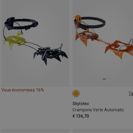
Vous économisez 16%
Ta
EU 36-44
Skylotec
Crampons Verte Automatic
€ 136,70