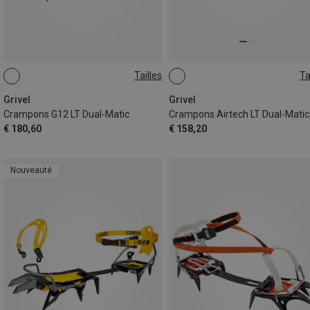
Tailles
Ta
ONE SIZE
ONE SIZE
Grivel
Grivel
Crampons G12 LT Dual-Matic
Crampons Airtech LT Dual-Matic
€ 180,60
€ 158,20
Nouveauté