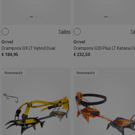
Tailles
Ta
ONE SIZE
ONE SIZE
Grivel
Grivel
Crampons GX LT Hybrid Dual
€ 184,95
€ 232,50
Nouveauté
Nouveauté