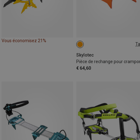
Vous économisez 21%
Ta
ONE SIZE
Skylotec
€ 64,60