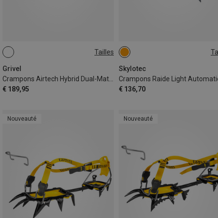
Tailles
Ta
ONE SIZE
EU 36-44
Grivel
Skylotec
Crampons Airtech Hybrid Dual-Matic Evo
€ 189,95
€ 136,70
Nouveauté
Nouveauté