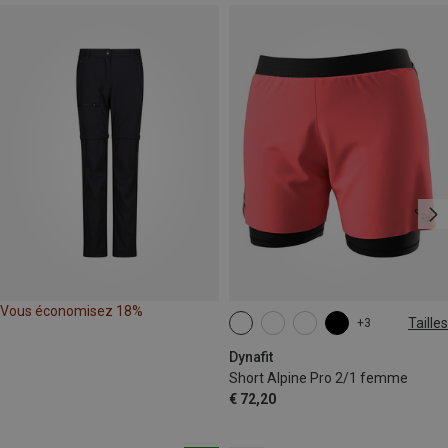
Vous économisez 18%
Tailles
+3
XS
S
M
L
XL
Dynafit
Short Alpine Pro 2/1 femme
€ 72,20