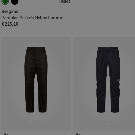
Tailles
S
M
L
XL
XXL
Bergans
Pantalon Bekkely Hybrid homme
€ 225,20