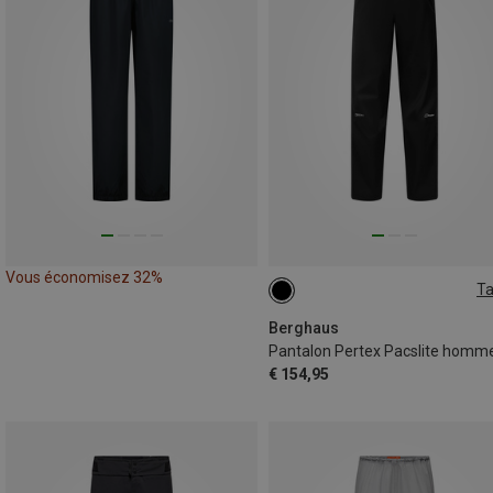
Vous économisez 32%
Ta
Berghaus
Pantalon Pertex Pacslite homm
€ 154,95