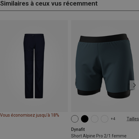
Similaires à ceux vus récemment
Vous économisez jusqu'à 18%
Tailles
+4
XS
S
M
L
XL
Dynafit
Short Alpine Pro 2/1 femme