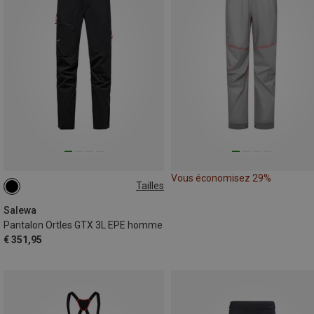
Vous économisez 29%
Tailles
S
M
XL
XXL
Salewa
Pantalon Ortles GTX 3L EPE homme
€ 351,95