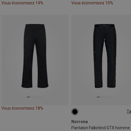
Vous économisez 14%
Vous économisez 10%
Vous économisez 18%
Ta
S
M
XXL
Norrona
Pantalon Falketind GTX homme