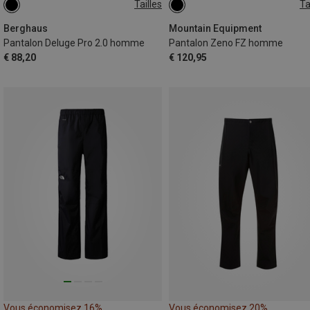
Tailles
Ta
S
Berghaus
Mountain Equipment
Pantalon Deluge Pro 2.0 homme
Pantalon Zeno FZ homme
€ 88,20
€ 120,95
Vous économisez 16%
Vous économisez 20%