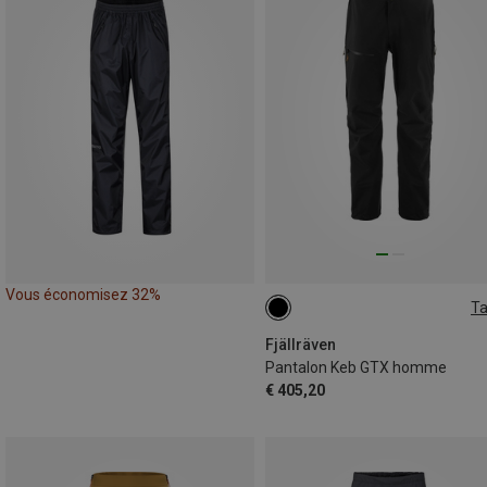
Vous économisez 32%
Ta
S
M
L
XL
XXL
Fjällräven
Pantalon Keb GTX homme
€ 405,20