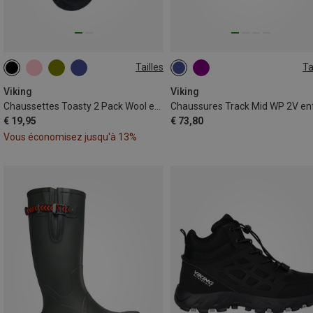
Tailles
Ta
25|26|27
28|29|30
31|32|33
34|35|36
Viking
Viking
Chaussettes Toasty 2 Pack Wool enfant
Chaussures Track Mid WP 2V en
€ 19,95
€ 73,80
Vous économisez jusqu'à 13%