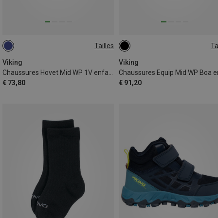
Tailles
Ta
Viking
Viking
Chaussures Hovet Mid WP 1V enfant
€ 73,80
€ 91,20