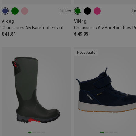
Tailles
Ta
Viking
Viking
Chaussures Alv Barefoot enfant
€ 41,81
€ 49,95
Nouveauté