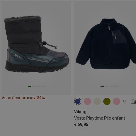
Vous économisez 24%
Ta
+1
Viking
Veste Playtime Pile enfant
€ 69,95