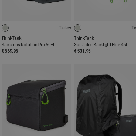
Tailles
Ta
50L
45L
ThinkTank
ThinkTank
Sac à dos Rotation Pro 50+L
Sac à dos Backlight Elite 45L
€ 569,95
€ 531,95