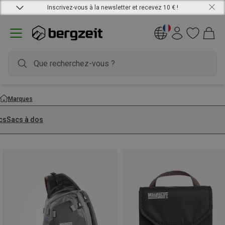
Inscrivez-vous à la newsletter et recevez 10 € !
Marques
cs
Sacs à dos