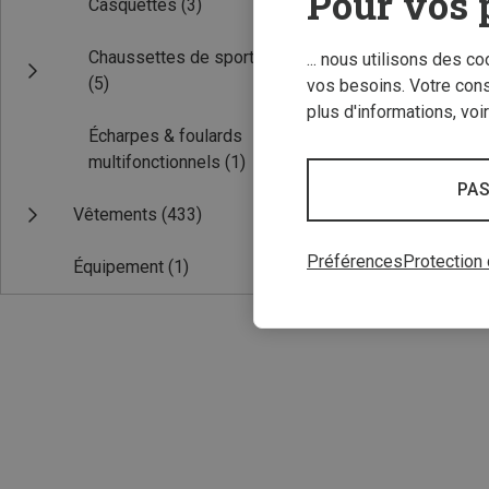
Pour vos 
Casquettes
(3)
Chaussettes de sport
... nous utilisons des c
(5)
vos besoins. Votre con
plus d'informations, voi
Écharpes & foulards
multifonctionnels
(1)
PAS
ONE SIZE
Vêtements
(433)
Super.Natural |
Bandeau frontal
Préférences
Protection
Équipement
(1)
€ 29,95