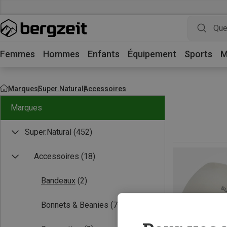
Femmes
Hommes
Enfants
Équipement
Sports
M
Marques
Super.Natural
Accessoires
Marques
Super.Natural
(452)
Accessoires
(18)
Bandeaux
(2)
Bonnets & Beanies
(7)