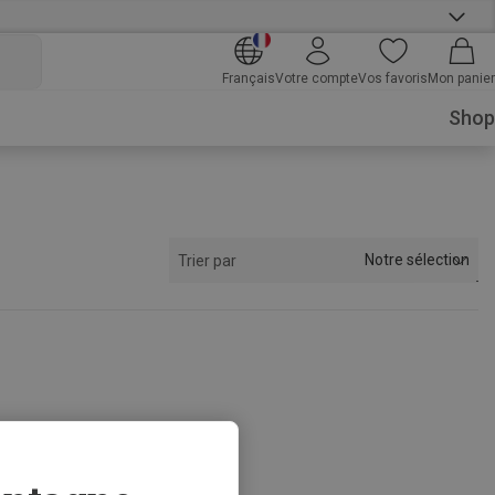
Français
Votre compte
Vos favoris
Mon panier
Shop
Notre sélection
Trier par