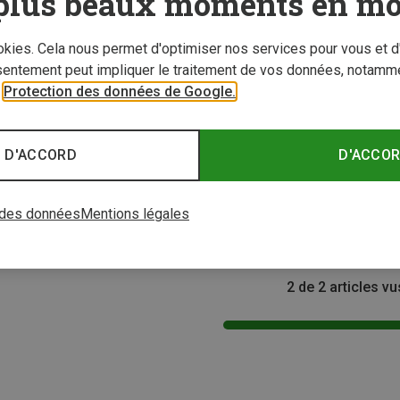
plus beaux moments en mo
ookies. Cela nous permet d'optimiser nos services pour vous et d
sentement peut impliquer le traitement de vos données, notamme
r
Protection des données de Google.
Tailles
Tailles
 D'ACCORD
D'ACCO
ONE SIZE
 Bandeaux
Super.Natural | Bandeaux
 Wanderlust
Bandeau frontal Knit
 des données
Mentions légales
€ 29,95
2 de 2 articles vu