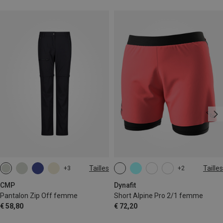
Tailles
Tailles
+3
+2
XS
S
M
L
XL
CMP
Dynafit
Pantalon Zip Off femme
Short Alpine Pro 2/1 femme
€ 58,80
€ 72,20