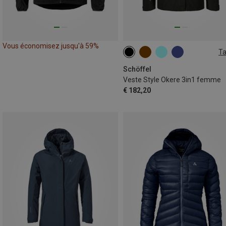
Vous économisez jusqu'à 59%
Ta
M
L
XL
XXL
3XL
5XL
Schöffel
Veste Style Okere 3in1 femme
€ 182,20