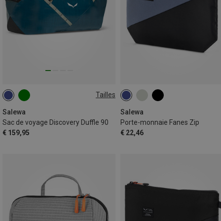
Tailles
90L
Salewa
Salewa
Sac de voyage Discovery Duffle 90
Porte-monnaie Fanes Zip
€ 159,95
€ 22,46