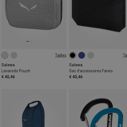
Tailles
Ta
ONE SIZE
ONE SIZE
Salewa
Salewa
Lavaredo Pouch
Sac d'accessoires Fanes
€ 40,46
€ 40,46