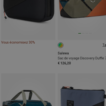
Vous économisez 30%
Ta
70L
Salewa
Sac de voyage Discovery Duffle 
€ 126,20