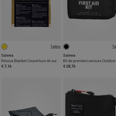
Tailles
Ta
ONE SIZE
ONE SIZE
Salewa
Salewa
Rescue Blanket Couverture de survie
Kit de premiers secours Outdoor
€ 7,16
€ 28,76