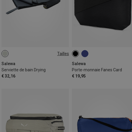
Tailles
ONE SIZE
Salewa
Salewa
Serviette de bain Drying
Porte-monnaie Fanes Card
€ 32,16
€ 19,95