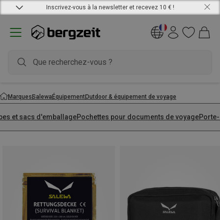
Inscrivez-vous à la newsletter et recevez 10 € !
Marques
Salewa
Équipement
Outdoor & équipement de voyage
bes et sacs d'emballage
Pochettes pour documents de voyage
Porte-