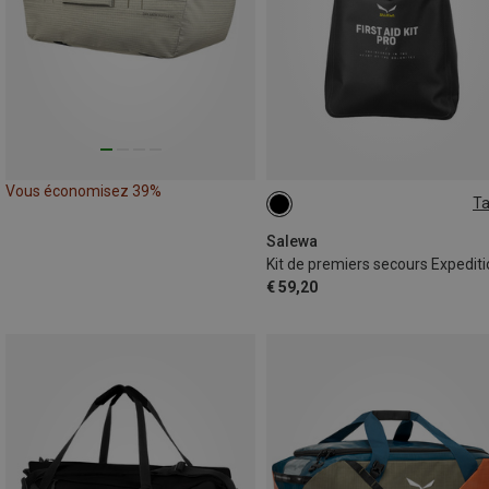
Vous économisez 39%
Ta
ONE SIZE
Salewa
Kit de premiers secours Expedit
€ 59,20