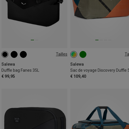
Tailles
Ta
35L
50L
Salewa
Salewa
Duffle bag Fanes 35L
Sac de voyage Discovery Duffle 
€ 99,95
€ 109,40