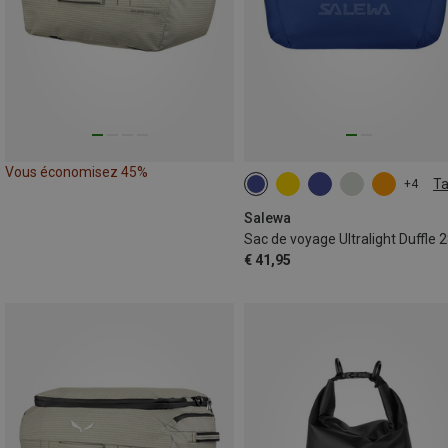
Vous économisez 45%
Ta
+4
28L
Salewa
Sac de voyage Ultralight Duffle 
€ 41,95