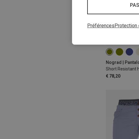
PAS
Préférences
Protection
XS
S
M
Nograd | Pantal
Short Resistan
€ 78,20