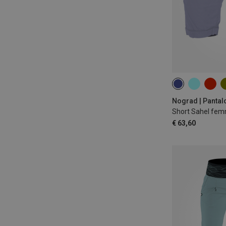
XS
S
M
Nograd | Pantal
Short Sahel fe
€ 63,60