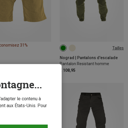
conomisez 31%
Tailles
XS
Nograd | Pantalons d'escalade
Pantalon Resistant homme
€ 108,95
ntagne...
'adapter le contenu à
nt aux États-Unis. Pour