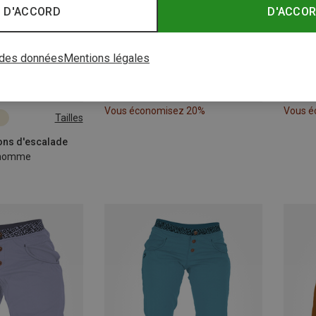
 D'ACCORD
D'ACCO
 des données
Mentions légales
Vous économisez 20%
Vous é
Tailles
ons d'escalade
t homme