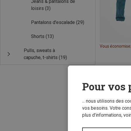
Jeans & pantalons de
loisirs
(3)
Pantalons d'escalade
(29)
Shorts
(13)
Vous économise
Pulls, sweats à
capuche, t-shirts
(19)
Pour vos 
... nous utilisons des c
vos besoins. Votre con
plus d'informations, voi