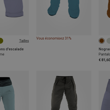
Vous économisez 31%
Tailles
L
XL
S
ons d'escalade
Nograd
mme
Pantal
€ 81,6