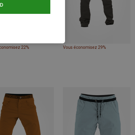
RD
conomisez 22%
Vous économisez 29%