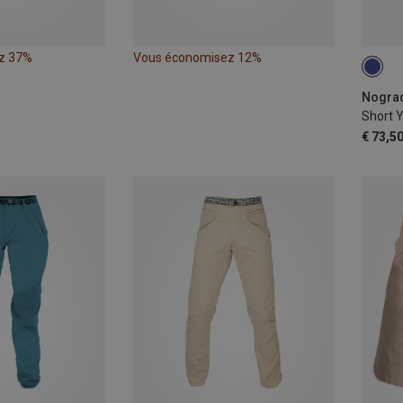
z 37%
Vous économisez 12%
S
Nograd
Short 
€ 73,5