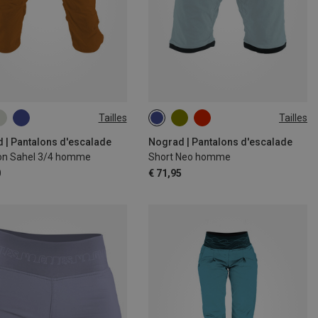
Tailles
Tailles
XL
S
M
XL
XXL
 | Pantalons d'escalade
Nograd | Pantalons d'escalade
on Sahel 3/4 homme
Short Neo homme
0
€ 71,95