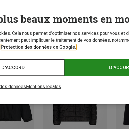
plus beaux moments en mo
ookies. Cela nous permet d'optimiser nos services pour vous et d
sentement peut impliquer le traitement de vos données, notamme
z 28%
Vous économisez 65%
Vous é
r
Protection des données de Google.
 D'ACCORD
D'ACCO
 des données
Mentions légales