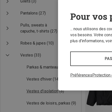
Gilets
(3)
Pour vos 
Pantalons
(27)
Pulls, sweats à
... nous utilisons des c
capuche, t-shirts
(27)
vos besoins. Votre con
Vous économise
plus d'informations, voi
Robes & jupes
(10)
Vestes
(33)
PAS
Parkas & manteaux
(11)
Préférences
Protection
Vestes d'hiver
(14)
Vestes d'isolation
(8)
Vestes de loisirs, parkas
(9)