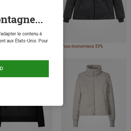
ntagne...
'adapter le contenu à
nt aux États-Unis. Pour
conomisez 65%
Vous économisez 33%
RD