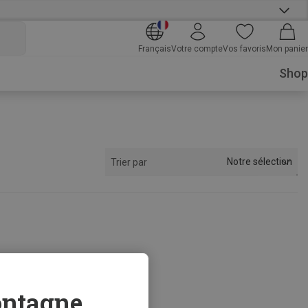
Français
Votre compte
Vos favoris
Mon panier
Shop
Notre sélection
Trier par
ntagne...