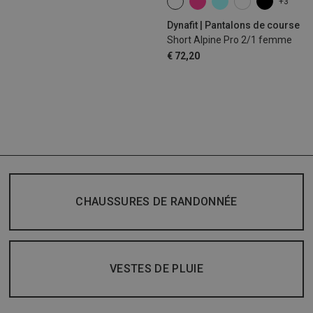
+3
XS
S
M
L
XL
Dynafit | Pantalons de course
Short Alpine Pro 2/1 femme
€ 72,20
CHAUSSURES DE RANDONNÉE
VESTES DE PLUIE