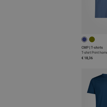
S
L
XL
4XL
CMP | T-shirts
T-shirt Print ho
€ 18,36