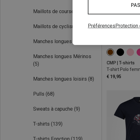
PAS
Maillots de course
(16)
Préférences
Protection
Maillots de cyclisme
(18)
Manches longues
(31)
Manches longues Mérinos
CMP | T-shirts
(5)
T-shirt Polo fe
€ 19,95
Manches longues loisirs
(8)
Pulls
(68)
Sweats à capuche
(9)
T-shirts
(139)
T-shirts Fonction
(119)