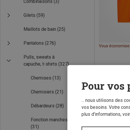
Combinaisons
(3)
Gilets
(59)
Maillots de bain
(25)
Pantalons
(276)
Vous économise
Pulls, sweats à
capuche, t-shirts
(327)
Chemises
(13)
Pour vos 
Chemisiers
(21)
... nous utilisons des c
Débardeurs
(28)
vos besoins. Votre con
plus d'informations, voi
Fonction manches longues
(31)