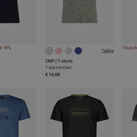
z 14%
Vous é
Tailles
CMP | T-shirts
T-shirt enfant
€ 14,68