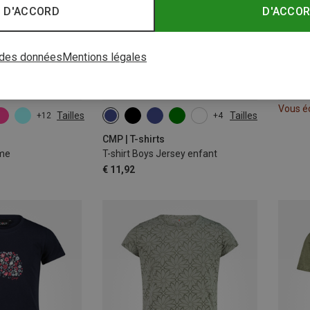
 D'ACCORD
D'ACCO
 des données
Mentions légales
Vous é
Tailles
Tailles
+12
+4
CMP | T-shirts
mme
T-shirt Boys Jersey enfant
€ 11,92