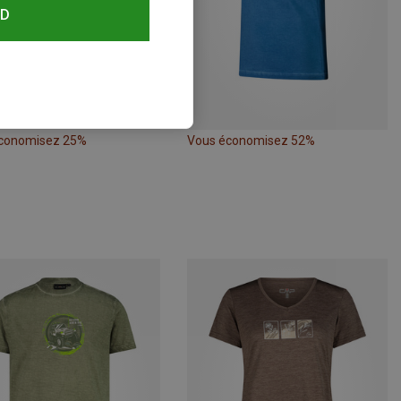
RD
conomisez 25%
Vous économisez 52%