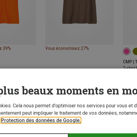
z 39%
Vous économisez 27%
98
164
CMP | T
T-shirt
€ 11,9
plus beaux moments en mo
ookies. Cela nous permet d'optimiser nos services pour vous et d
sentement peut impliquer le traitement de vos données, notamme
r
Protection des données de Google.