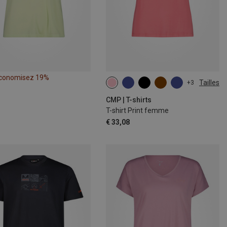
conomisez 19%
Tailles
+3
CMP | T-shirts
T-shirt Print femme
€ 33,08