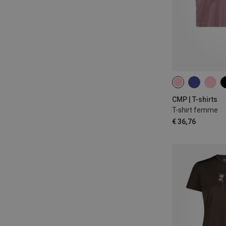
XXS
XS
XL
CMP | T-shirts
T-shirt femme
€ 36,76