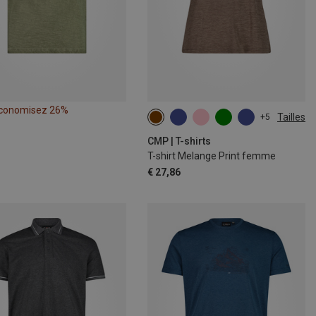
conomisez 26%
Tailles
+5
CMP | T-shirts
T-shirt Melange Print femme
€ 27,86