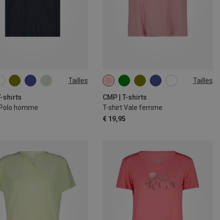
Tailles
Tailles
S
M
XXL
3XL
-shirts
CMP | T-shirts
t Polo homme
T-shirt Vale femme
5
€ 19,95