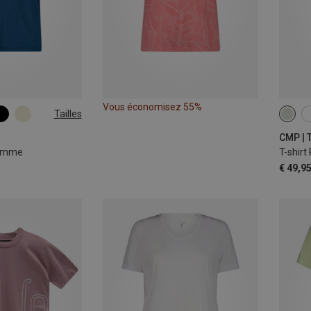
Vous économisez 55%
Tailles
L
3XL
XS
CMP | T
homme
T-shir
€ 49,9