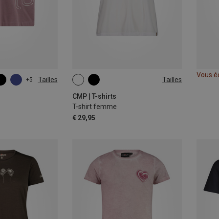
Vous é
Tailles
Tailles
+5
S
M
L
XS
L
XL
XXL
CMP | T-shirts
T-shirt femme
€ 29,95