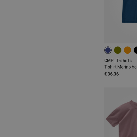
S
XL
XX
CMP | T-shirts
T-shirt Merino 
€ 36,36