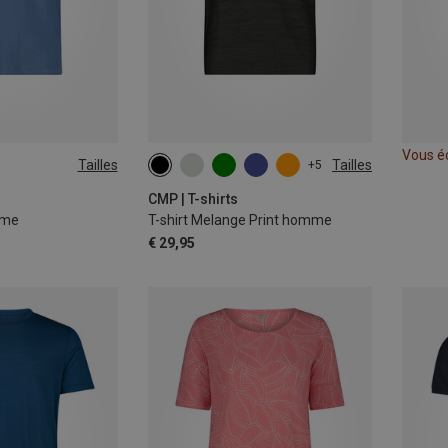
Vous é
Tailles
Tailles
+5
XXL
3XL
CMP | T-shirts
mme
T-shirt Melange Print homme
€ 29,95