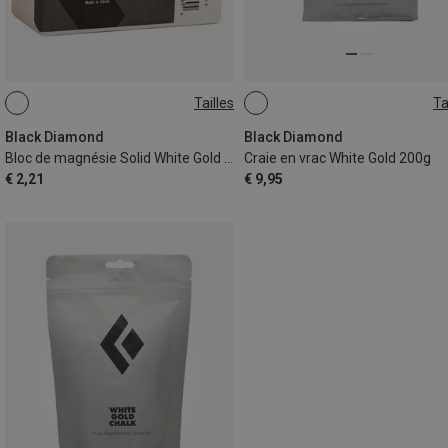
Tailles
Ta
ONE SIZE
ONE SIZE
Black Diamond
Black Diamond
Bloc de magnésie Solid White Gold 56g
Craie en vrac White Gold 200g
€ 2,21
€ 9,95