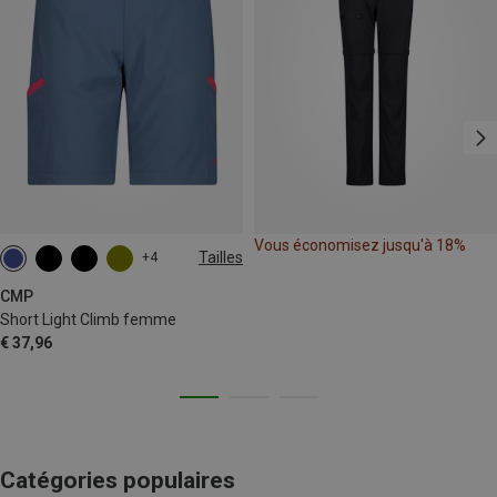
Vous économisez jusqu'à 18%
Tailles
+4
XXS
S
M
L
XL
3XL
CMP
Short Light Climb femme
€ 37,96
Catégories populaires