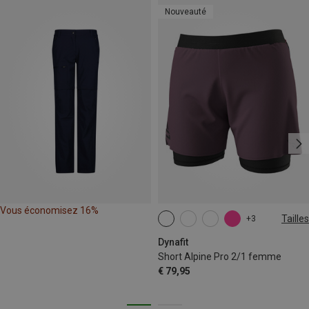
Nouveauté
Vous économisez 16%
Tailles
+3
XS
S
M
L
XL
Dynafit
Short Alpine Pro 2/1 femme
€ 79,95