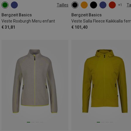
Tailles
Ta
+1
116
128
140
152
XS
S
M
L
XL
164
Bergzeit Basics
Bergzeit Basics
Veste Roxburgh Meru enfant
Veste Salla Fleece Kaikkialla f
€ 31,81
€ 101,40