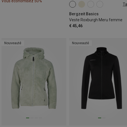
Vous économisez 50%
Ta
XS
S
M
L
XL
XXL
Bergzeit Basics
Veste Roxburgh Meru femme
€ 45,46
Nouveauté
Nouveauté