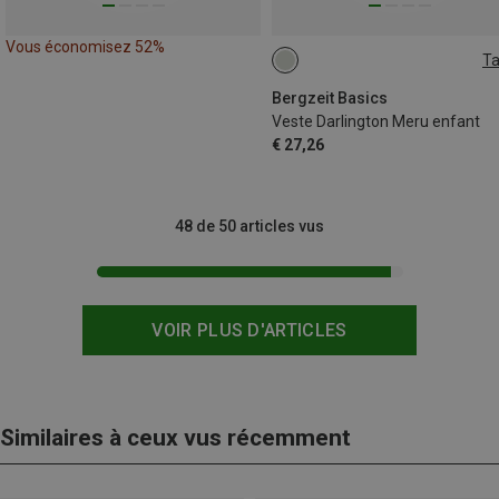
Vous économisez 52%
Ta
104
128
Bergzeit Basics
Veste Darlington Meru enfant
€ 27,26
48 de 50 articles vus
VOIR PLUS D'ARTICLES
Similaires à ceux vus récemment