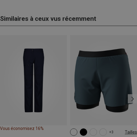
Similaires à ceux vus récemment
Vous économisez 16%
Tailles
+3
XS
S
M
L
XL