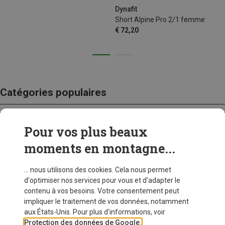
Dynafit
Short Alpine Pro 2/1 femme
€ 72,20
Catégories populaires
Pour vos plus beaux
CRAMPONS
moments en montagne...
... nous utilisons des cookies. Cela nous permet
d'optimiser nos services pour vous et d'adapter le
contenu à vos besoins. Votre consentement peut
impliquer le traitement de vos données, notamment
aux États-Unis. Pour plus d'informations, voir
Protection des données de Google.