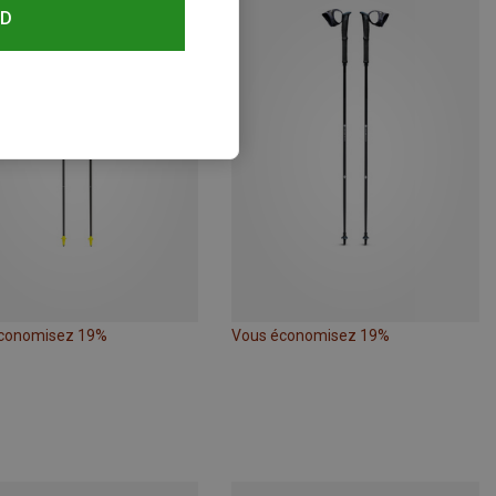
RD
conomisez 19%
Vous économisez 19%