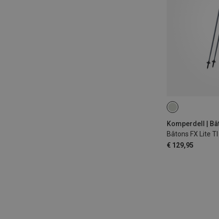
105-125CM
Bâtons FX Lite T
€ 129,95