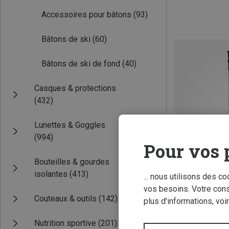
Accessoires pour bâtons
(93)
Bâtons de ski
(60)
Bâtons de ski de fond
(40)
Casques & protections
(432)
Lunettes & Goggles
(994)
Pour vos 
Bouteilles & gourdes
isolantes
(413)
... nous utilisons des c
vos besoins. Votre con
Couteaux & outils
(142)
plus d'informations, voi
Vous économise
Nutrition sportive
(201)