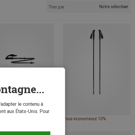
Notre sélection
Trier par
ntagne...
'adapter le contenu à
nt aux États-Unis. Pour
conomisez 10%
Vous économisez 10%