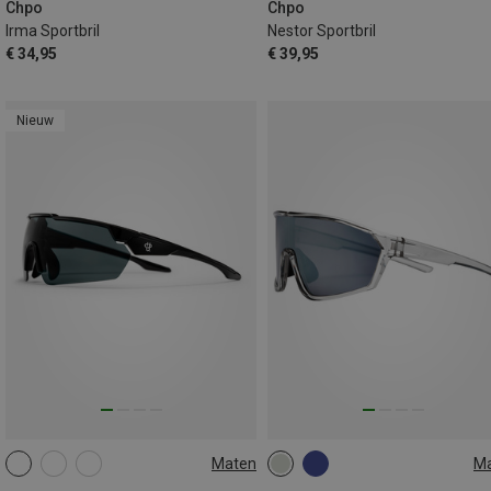
Chpo
Chpo
Irma Sportbril
Nestor Sportbril
€ 34,95
€ 39,95
Nieuw
Maten
M
M-L
L