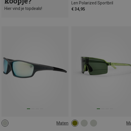
koopje?
Len Polarized Sportbril
Hier vind je topdeals!
€ 34,95
Maten
M
M
L