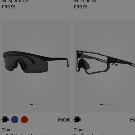
Siri Sportbrille
Siri Zonnebril
€ 39,95
€ 39,95
Maten
M
S
L
Chpo
Chpo