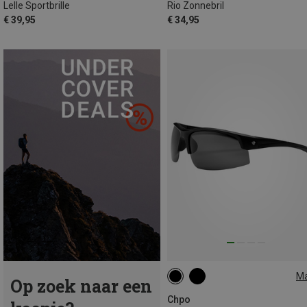
Lelle Sportbrille
Rio Zonnebril
€ 39,95
€ 34,95
M
Op zoek naar een
M
Chpo