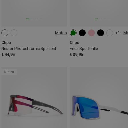
Maten
M
+2
L
L
Chpo
Chpo
Nestor Photochromic Sportbril
Erica Sportbrille
€ 44,95
€ 39,95
Nieuw