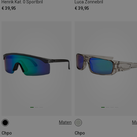
Henrik Kat. 0 Sportbril
Luca Zonnebril
€ 39,95
€ 39,95
Maten
M
S
L
Chpo
Chpo