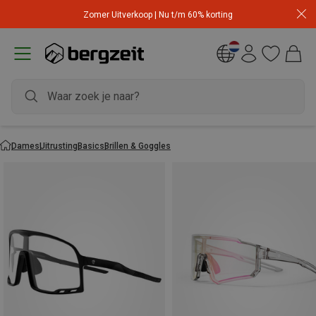
Zomer Uitverkoop | Nu t/m 60% korting
Dames
Uitrusting
Basics
Brillen & Goggles