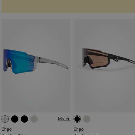
Maten
L
Chpo
Chpo