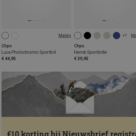
Maten
M
+7
L
L
Chpo
Chpo
Luca Photochromic Sportbril
Henrik Sportbrille
€ 44,95
€ 39,95
€10 korting bij Nieuwsbrief registr