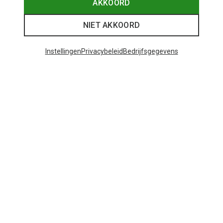
AKKOORD
Je bespaart 24%
NIET AKKOORD
Instellingen
Privacybeleid
Bedrijfsgegevens
36 van 36 producten bekeken
Mogelijk interessant voor je