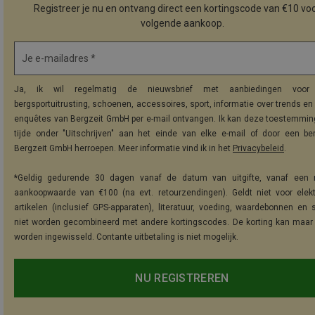
Registreer je nu en ontvang direct een kortingscode van €10 voo
volgende aankoop.
Je e-mailadres *
Ja, ik wil regelmatig de nieuwsbrief met aanbiedingen voor 
bergsportuitrusting, schoenen, accessoires, sport, informatie over trends en 
enquêtes van Bergzeit GmbH per e-mail ontvangen. Ik kan deze toestemming
tijde onder "Uitschrijven" aan het einde van elke e-mail of door een be
Bergzeit GmbH herroepen. Meer informatie vind ik in het
Privacybeleid
.
*Geldig gedurende 30 dagen vanaf de datum van uitgifte, vanaf een 
aankoopwaarde van €100 (na evt. retourzendingen). Geldt niet voor elek
artikelen (inclusief GPS-apparaten), literatuur, voeding, waardebonnen en 
niet worden gecombineerd met andere kortingscodes. De korting kan maar
worden ingewisseld. Contante uitbetaling is niet mogelijk.
NU REGISTREREN