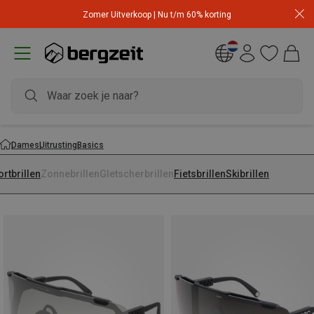
Zomer Uitverkoop | Nu t/m 60% korting
Dames
Uitrusting
Basics
rtbrillen
Zonnebrillen
Gletscherbrillen
Fietsbrillen
Skibrillen