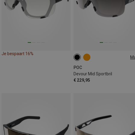
Je bespaart 16%
M
ONE SIZE
POC
Devour Mid Sportbril
€ 229,95