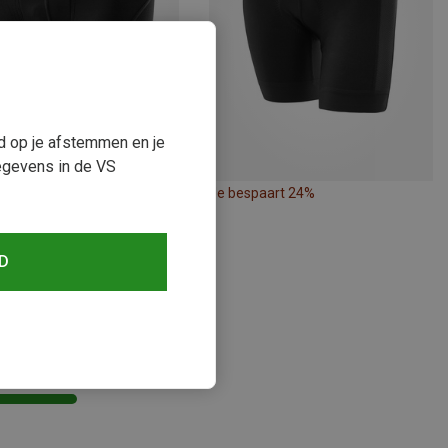
ud op je afstemmen en je
egevens in de VS
paart tot 31%
Je bespaart 24%
D
keken