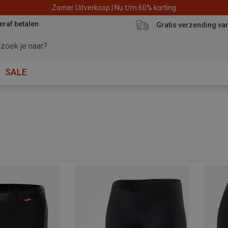
Zomer Uitverkoop | Nu t/m 60% korting
eraf betalen
Gratis verzending va
SALE