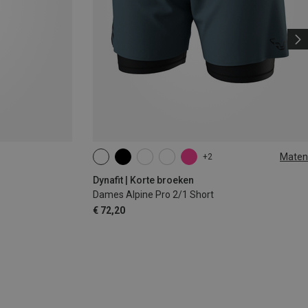
Maten
+2
XS
S
M
L
XL
Dynafit | Korte broeken
Dames Alpine Pro 2/1 Short
€ 72,20