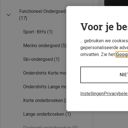
Functioneel Ondergoed
(17)
Voor je be
Sport -BH's
(1)
... gebruiken we cookie
Merino ondergoed
(5)
gepersonaliseerde adve
omvatten. Zie het
Googl
Ski-ondergoed
(1)
XS
S
XX
Löffler | Onder
Ondershirts Korte mouwen
(5)
Dames Transtex L
NIE
€ 39,95
Ondershirts Lange mouwen
(3)
Instellingen
Privacybele
Korte onderbroeken
(2)
Lange onderbroeken
(1)
Driekwart onderbroeken
(0)