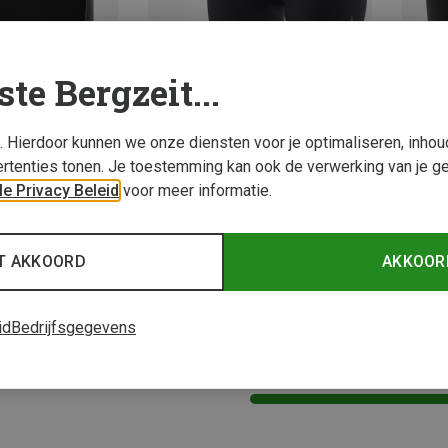
ste Bergzeit...
s. Hierdoor kunnen we onze diensten voor je optimaliseren, inho
rtenties tonen. Je toestemming kan ook de verwerking van je g
e Privacy Beleid
voor meer informatie.
Je bespaart 26%
Je bes
Maten
L
broeken met pad
ight fietsbroek
T AKKOORD
AKKOOR
id
Bedrijfsgegevens
4 van 4 producten be